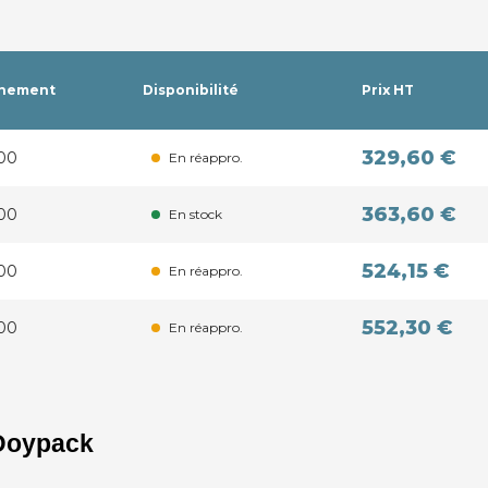
nnement
Disponibilité
Prix HT
329,60 €
000
En réappro.
363,60 €
000
En stock
524,15 €
000
En réappro.
552,30 €
000
En réappro.
 Doypack