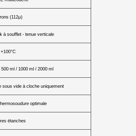
rons (112µ)
à soufflet - tenue verticale
 +100°C
 500 ml / 1000 ml / 2000 ml
 sous vide à cloche uniquement
 thermosoudure optimale
res étanches