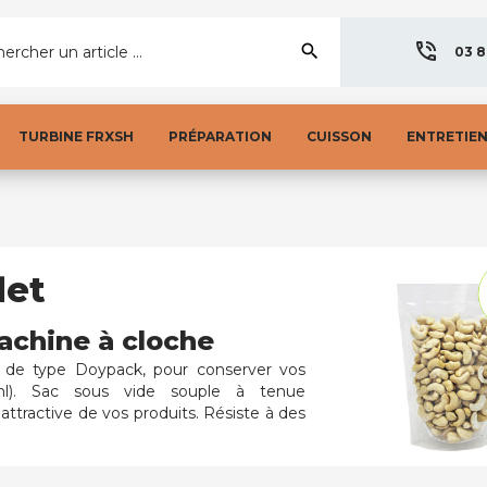
search
ercher un article ...
03 8
TURBINE FRXSH
PRÉPARATION
CUISSON
ENTRETIE
let
achine à cloche
 de type Doypack, pour conserver vos
l). Sac sous vide
souple
à tenue
attractive de vos produits.
Résiste à des