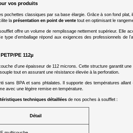
our vos produits
es pochettes classiques par sa base élargie. Grâce à son fond plat, i
ite la 
présentation en point de vente
 tout en optimisant le rangem
oufflet offre un volume de remplissage nettement supérieur. Elle acc
Ce type d'emballage répond aux exigences des professionnels de l'alim
c PETP/PE 112µ
uche d'une épaisseur de 112 microns. Cette structure garantit une 
souple tout en assurant une résistance élevée à la perforation.
nti sans BPA et sans phtalates. Il supporte des températures allant
e avec une légère remise en température.
téristiques techniques détaillées
 de nos poches à soufflet :
Détail
E multicouche