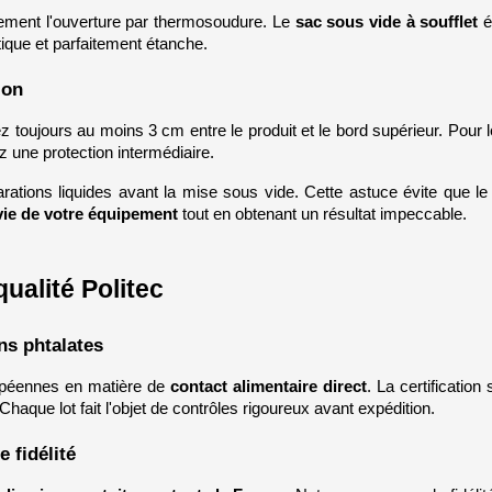
uement l'ouverture par thermosoudure. Le 
sac sous vide à soufflet
 é
que et parfaitement étanche.
ion
z toujours au moins 3 cm entre le produit et le bord supérieur. Pour l
ez une protection intermédiaire.
ations liquides avant la mise sous vide. Cette astuce évite que le 
vie de votre équipement
 tout en obtenant un résultat impeccable.
ualité Politec
ns phtalates
péennes en matière de 
contact alimentaire direct
. La certificatio
haque lot fait l'objet de contrôles rigoureux avant expédition.
 fidélité