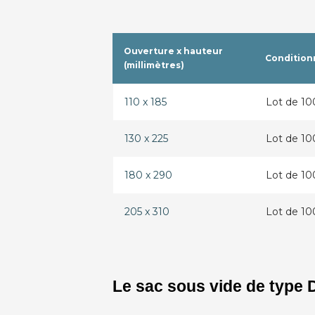
Ouverture x hauteur
Conditio
(millimètres)
110 x 185
Lot de 1
130 x 225
Lot de 1
180 x 290
Lot de 1
205 x 310
Lot de 1
Le sac sous vide de type