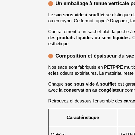
Un emballage à tenue verticale p
Le 
sac sous vide à soufflet
 se distingue d
ou en rayon. Ce format, appelé Doypack, facil
Contrairement à un sachet plat, la poche à s
des 
produits liquides ou semi-liquides
. 
esthétique.
Composition et épaisseur du sa
Nos sacs sont fabriqués en PETP/PE multico
et les odeurs extérieures. Le matériau reste 
Chaque 
sac sous vide à soufflet
 est gara
avec la 
conservation au congélateur
 comm
Retrouvez ci-dessous l'ensemble des 
carac
Caractéristique
Matière
PETP/P