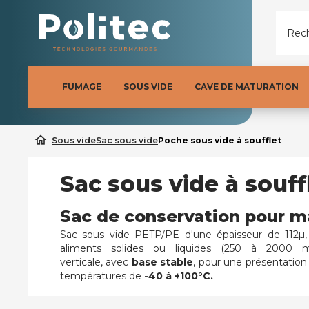
Rech
FUMAGE
SOUS VIDE
CAVE DE MATURATION
home
Sous vide
Sac sous vide
Poche sous vide à soufflet
Sac sous vide à souff
Sac de conservation pour m
Sac sous vide PETP/PE d'une épaisseur de 112µ,
aliments solides ou liquides (250 à 2000 m
verticale,
avec
base stable
, pour une
présentation 
températures de
-40 à +100°C.