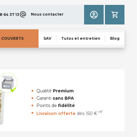
Nous contacter
8 64 37 13
N COUVERTS
SAV
Tutos et entretien
Blog
Qualité
Premium
Garanti
sans BPA
Points de
fidélité
HT
Livraison offerte
dés 150 €