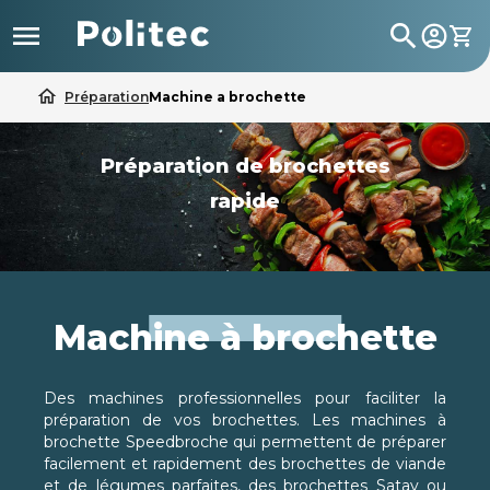

search
home
Préparation
Machine a brochette
Préparation de brochettes
rapide
Machine à brochette
Des machines professionnelles pour faciliter la
préparation de vos brochettes. Les machines à
brochette Speedbroche qui permettent de préparer
facilement et rapidement des brochettes de viande
et de légumes parfaites, des brochettes Satay ou