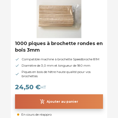
1000 piques à brochette rondes en
bois 3mm
Compatible machine à brochette Speedbroche 81M
Diamètre de 3,0 mm et longueur de 180 mm
Piques en bois de hêtre haute qualité pour vos
brochettes
24,50 €
HT
add_shopping_cart
Ajouter au panier
En cours de réappro