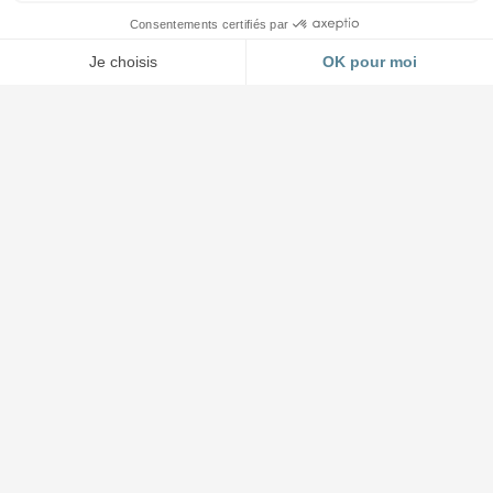
Accueil et Showroom
03 88 64 37 13
4 impasse Forlen à Geispolsheim (Strasbourg)
Lundi au jeudi : 8h30 à 12h - 14h à 17h45
Vendredi : 8h30 à 12h - 14h à 17h00
L'entreprise