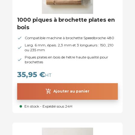
1000 piques à brochette plates en
bois
Compatible machine à brochette Speedbroche 480
Larg. 6 mm, épais. 2,3 mm et 3 longueurs : 150, 210
ou 235 mm
Piques plates en bois de hêtre haute qualité pour
brochettes
35,95 €
HT
add_shopping_cart
Ajouter au panier
En stock - Expédié sous 24H