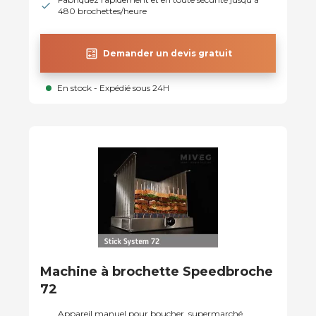
480 brochettes/heure
calculate
Demander un devis gratuit
En stock - Expédié sous 24H
Machine à brochette Speedbroche
72
Appareil manuel pour boucher, supermarché,