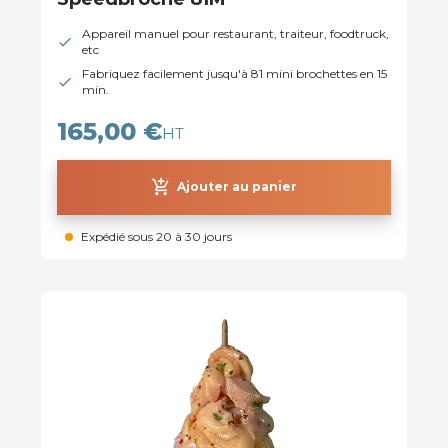
Appareil manuel pour restaurant, traiteur, foodtruck,
etc
Fabriquez facilement jusqu'à 81 mini brochettes en 15
min.
165,00 €
HT
add_shopping_cart
Ajouter au panier
Expédié sous 20 à 30 jours