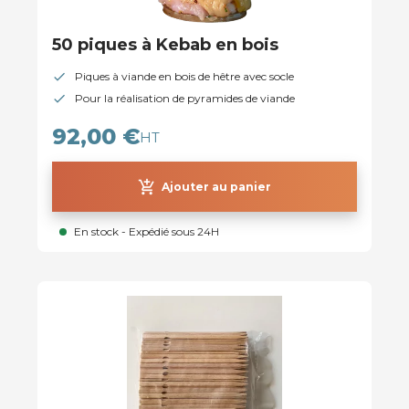
50 piques à Kebab en bois
Piques à viande en bois de hêtre avec socle
Pour la réalisation de pyramides de viande
92,00 €
HT
add_shopping_cart
Ajouter au panier
En stock - Expédié sous 24H