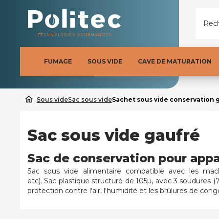
Rech
FUMAGE
SOUS VIDE
CAVE DE MATURATION
home
Sous vide
Sac sous vide
Sachet sous vide conservation 
Sac sous vide gaufré
Sac de conservation pour appar
Sac sous vide
alimentaire
compatible avec les ma
etc).
Sac plastique structuré de 105µ, avec 3 soudures 
protection contre l'air, l'humidité et les brûlures de cong