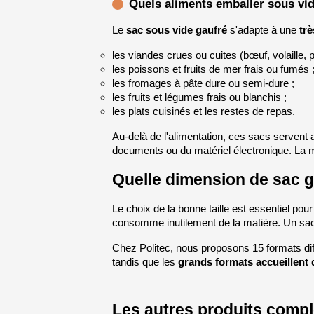
Quels aliments emballer sous vid
Le 
sac sous vide gaufré
 s'adapte à une 
trè
les viandes crues ou cuites (bœuf, volaille, po
les poissons et fruits de mer frais ou fumés 
les fromages à pâte dure ou semi-dure ;
les fruits et légumes frais ou blanchis ;
les plats cuisinés et les restes de repas.
Au-delà de l'alimentation, ces sacs servent 
documents ou du matériel électronique. La m
Quelle dimension de sac g
Le choix de la bonne taille est essentiel pour
consomme inutilement de la matière. Un sac
Chez Politec, nous proposons 15 formats diff
tandis que les 
grands formats accueillent 
Les autres produits compl