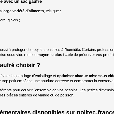
e avec un sac gaufré
s large variété d'aliments
, tels que :
rc, gibier) ;
;
aussi à protéger des objets sensibles à l'humidité. Certains professio
ise sous vide reste le 
moyen le plus fiable
 de préserver vos produit
aufré choisir ?
 éviter le gaspillage d'emballage et 
optimiser chaque mise sous vid
 trop petit empêche une soudure correcte et compromet la conservat
érents pour couvrir l'ensemble de vos besoins. Les petites dimension
des pièces
 entières de viande ou de poisson.
émentaires disponibles sur politec-fran