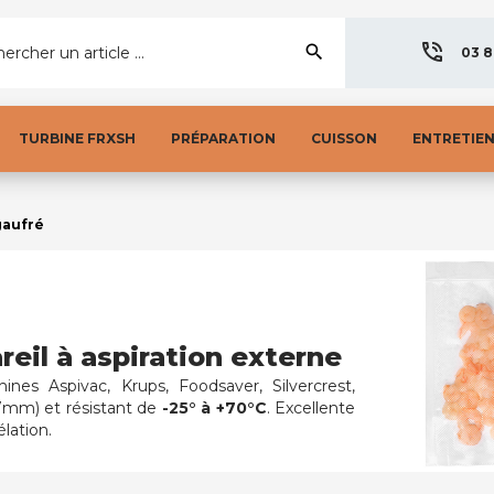
search
ercher un article ...
03 8
TURBINE FRXSH
PRÉPARATION
CUISSON
ENTRETIE
gaufré
eil à aspiration externe
chines
Aspivac, Krups, Foodsaver, Silvercrest,
(7mm) et résistant de
-25° à +70°C
.
Excellente
élation.