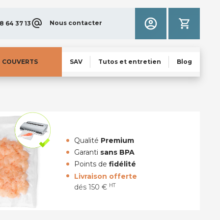
Nous contacter
8 64 37 13
N COUVERTS
SAV
Tutos et entretien
Blog
Qualité
Premium
Garanti
sans BPA
Points de
fidélité
Livraison offerte
HT
dés 150 €