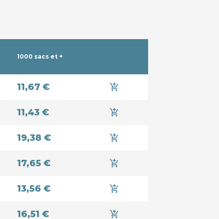
1000 sacs et +
11,67 €
add_shopping_cart
11,43 €
add_shopping_cart
19,38 €
add_shopping_cart
17,65 €
add_shopping_cart
13,56 €
add_shopping_cart
16,51 €
add_shopping_cart