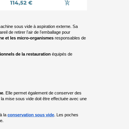
114,52 €
add_shopping_cart
achine sous vide à aspiration externe. Sa 
il de retirer l'air de l'emballage pour 
ne et les micro-organismes
 responsables de 
ionnels de la restauration
 équipés de 
ue
. Elle permet également de conserver des 
a mise sous vide doit être effectuée avec une 
à la 
conservation sous vide
. Les poches 
e.