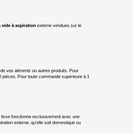
vide à aspiration
 externe vendues sur le 
de vos aliments ou autres produits. Pour 
100 pièces. Pour toute commande supérieure à 1 
Le choix entre un sac gaufré et un sac lisse dépend directement du type de machine que vous utilisez. Un sachet lisse fonctionne exclusivement avec une 
piration externe, qu'elle soit domestique ou 