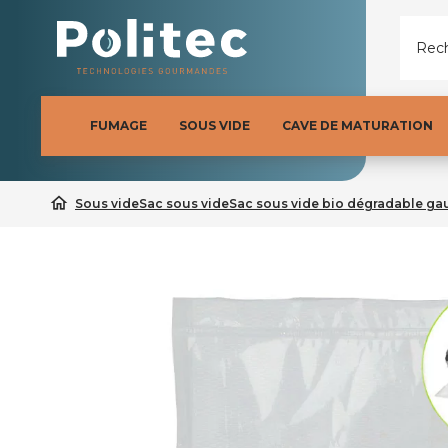
Rech
FUMAGE
SOUS VIDE
CAVE DE MATURATION
home
Sous vide
Sac sous vide
Sac sous vide bio dégradable ga