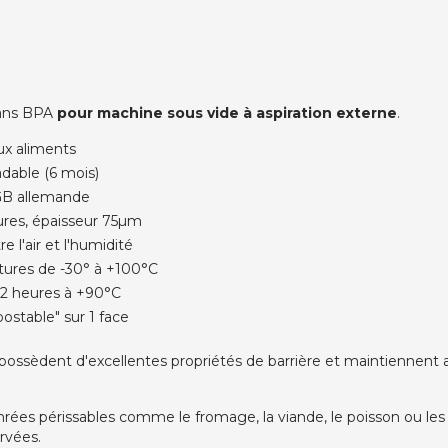
sans BPA
pour machine sous vide à aspiration externe
.
ux aliments
dable (6 mois)
LFGB allemande
ures, épaisseur 75µm
e l'air et l'humidité
tures de -30° à +100°C
 22 heures à +90°C
ostable" sur 1 face
ossèdent d'excellentes propriétés de barrière et maintiennent au
enrées périssables comme le fromage, la viande, le poisson ou 
rvées.