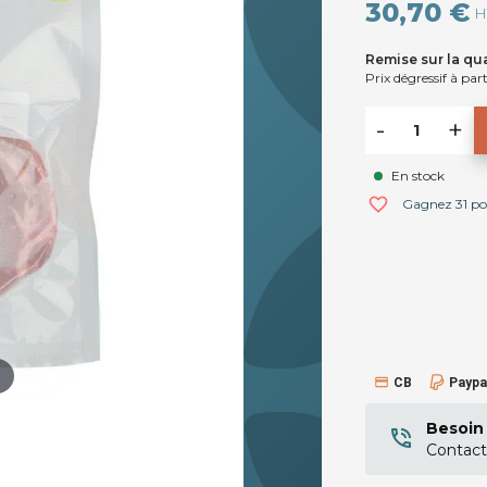
30,70 €
H
Remise sur la qua
Prix dégressif à part
-
+
En stock
favorite_border
Gagnez 31 poin
CB
Paypa
Besoin 
Contact