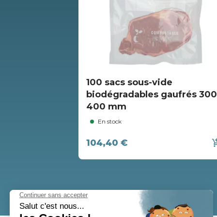
100 sacs sous-vide
biodégradables gaufrés 300
400 mm
En stock
104,40 €
add_shopp