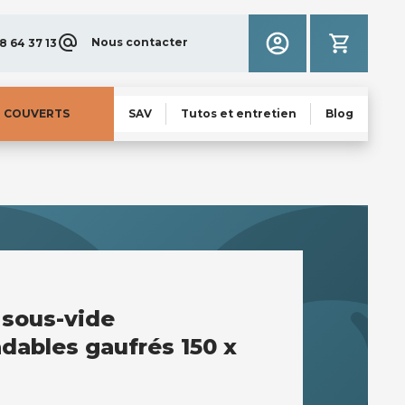
Nous contacter
8 64 37 13
N COUVERTS
SAV
Tutos et entretien
Blog
 sous-vide
dables gaufrés 150 x