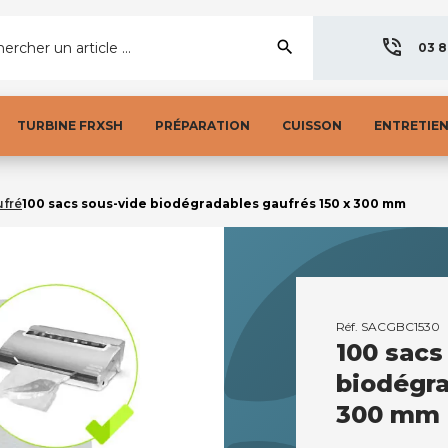
search
ercher un article ...
03 8
TURBINE FRXSH
PRÉPARATION
CUISSON
ENTRETIE
ufré
100 sacs sous-vide biodégradables gaufrés 150 x 300 mm
Réf.
SACGBC1530
100 sacs
biodégra
300 mm