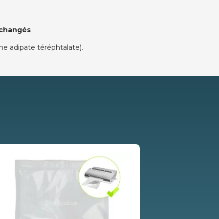
échangés
ne adipate téréphtalate).