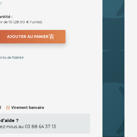
T
ntité :
ir de 10 (28.90 € l'unité)
add_shopping_cart
AJOUTER AU PANIER
ts de fidélité
l
Virement bancaire
d’aide ?
ez-nous au 03 88 64 37 13