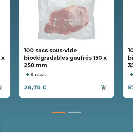
100 sacs sous-vide
1
 x
biodégradables gaufrés 150 x
b
250 mm
3
En stock
28,70 €
5
ing_cart
add_shopping_cart