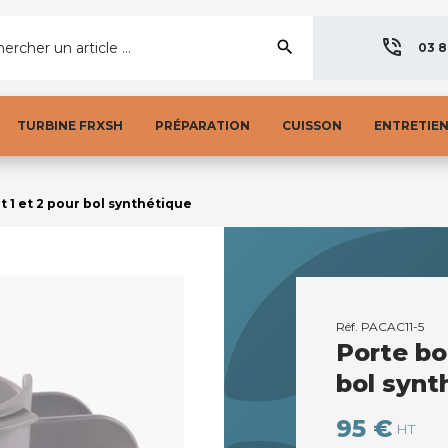
search
ercher un article ...
03 8
TURBINE FRXSH
PRÉPARATION
CUISSON
ENTRETIE
t 1 et 2 pour bol synthétique
Réf.
PACAC11-5
Porte bo
bol synt
95 €
HT