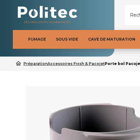
Rech
FUMAGE
SOUS VIDE
CAVE DE MATURATION
home
Préparation
Accessoires Frxsh & Pacojet
Porte bol Pacoje