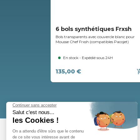
6 bols synthétiques Frxsh
Bols transparents avec couvercle blanc pour
Mousse Chef Frxsh (compatibles Pacojet)
En stock - Expédié sous 24H
135,00 €
add_shopp