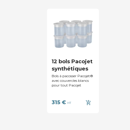
12 bols Pacojet
synthétiques
Bols à pacosser Pacojet®
avec couvercles blancs
pour tout Pacojet
315 €
add_shopping_cart
HT