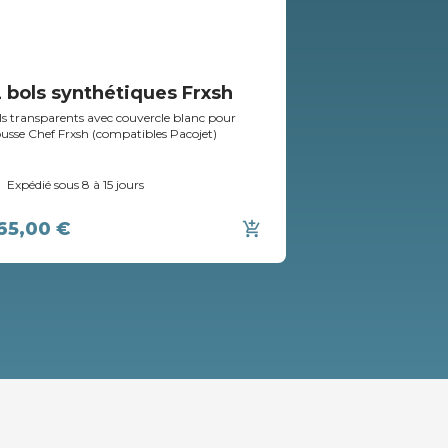
2 bols synthétiques Frxsh
Lame Pacoje
ls transparents avec couvercle blanc pour
Lame à pacosser en 
usse Chef Frxsh (compatibles Pacojet)
Plus et Pacojet 4 
Expédié sous 8 à 15 jours
En stock - Expé
65,00 €
280,00 €
add_shopping_cart