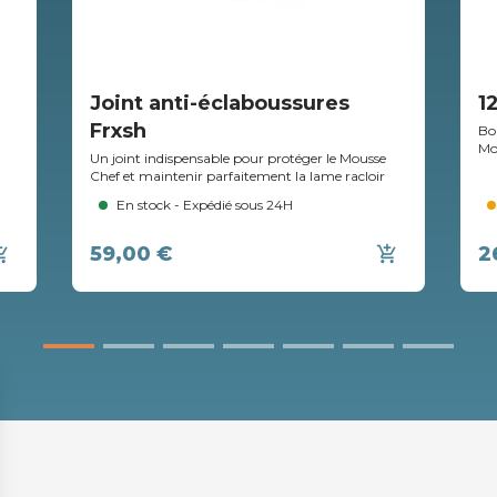
Joint anti-éclaboussures
1
Frxsh
Bo
Mo
Un joint indispensable pour protéger le Mousse
Chef et maintenir parfaitement la lame racloir
En stock - Expédié sous 24H
59,00 €
2
ing_cart
add_shopping_cart