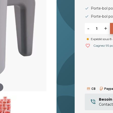
Porte-bol po
Porte-bol pou
-
+
Expédié sous 8 à
favorite_border
Gagnez 95 poi
CB
Paypa
Besoin 
Contact