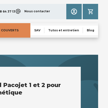
Nous contacter
8 64 37 13
N COUVERTS
SAV
Tutos et entretien
Blog
l Pacojet 1 et 2 pour
hétique