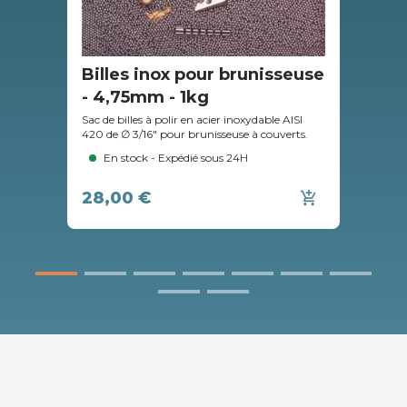
Billes inox pour brunisseuse
Pr
- 4,75mm - 1kg
po
Sac de billes à polir en acier inoxydable AISI
Solu
420 de ∅ 3/16" pour brunisseuse à couverts.
des 
En stock - Expédié sous 24H
28,00 €
46
add_shopping_cart