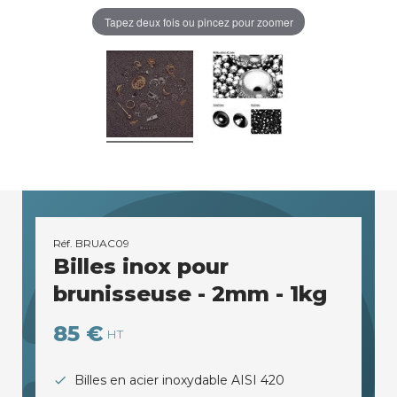
Tapez deux fois ou pincez pour zoomer
Réf.
BRUAC09
Billes inox pour
brunisseuse - 2mm - 1kg
85 €
HT
Billes en acier inoxydable AISI 420