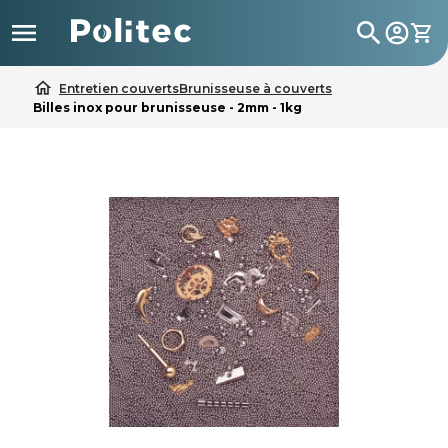

search
home
Entretien couverts
Brunisseuse à couverts
Billes inox pour brunisseuse - 2mm - 1kg