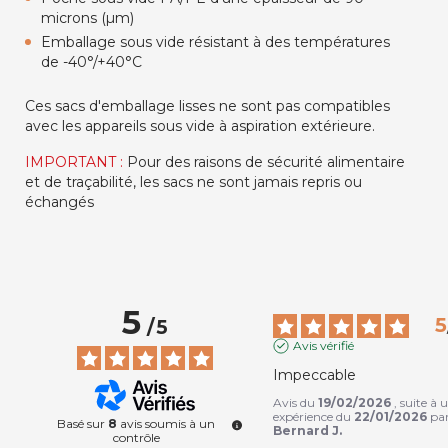
microns (µm)
Emballage sous vide résistant à des températures
de -40°/+40°C
Ces sacs d'emballage lisses ne sont pas compatibles
avec les appareils sous vide à aspiration extérieure.
IMPORTANT :
Pour des raisons de sécurité alimentaire
et de traçabilité, les sacs ne sont jamais repris ou
échangés
5
5
/
5
Avis vérifié
Impeccable
Avis du
19/02/2026
, suite à 
expérience du
22/01/2026
pa
Basé sur
8
avis soumis à un
Bernard J.
contrôle