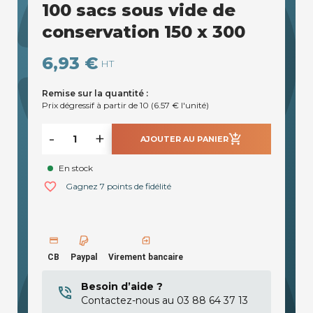
100 sacs sous vide de
conservation 150 x 300
6,93 €
HT
Remise sur la quantité :
Prix dégressif à partir de 10 (6.57 € l'unité)
-
+
add_shopping_cart
AJOUTER AU PANIER
En stock
favorite_border
Gagnez 7 points de fidélité
CB
Paypal
Virement bancaire
Besoin d’aide ?
Contactez-nous au 03 88 64 37 13