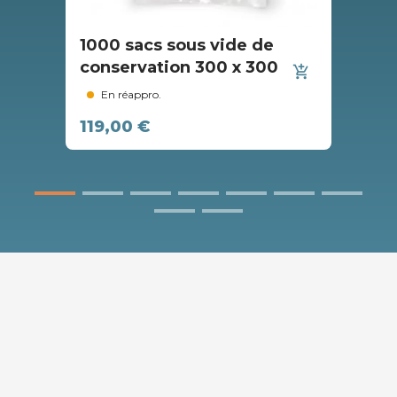
1000 sacs sous vide de
10
conservation 300 x 300
co
add_shopping_cart
En réappro.
119,00 €
7,