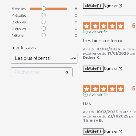
Utile
(1)
Signaler
5
étoiles
8
4
étoiles
0
3
étoiles
0
5
2
étoiles
0
Avis vérifié
1
étoile
0
tres bien conforme
Trier les avis
Avis du
03/02/2026
, suite à
expérience du
17/01/2026
par
Didier K.
Utile
(1)
Signaler
5
Avis vérifié
Ras  
Avis du
10/12/2025
, suite à u
expérience du
23/11/2025
par
Thierry B.
Utile
(1)
Signaler