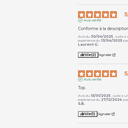
5
Avis vérifié
Conforme à la descriptio
Avis du
30/04/2025
, suite à
expérience du
13/04/2025
pa
Laurent G.
Utile
(2)
Signaler
5
Avis vérifié
Top.
Avis du
15/01/2025
, suite à u
expérience du
27/12/2024
pa
S.B.
Utile
(1)
Signaler