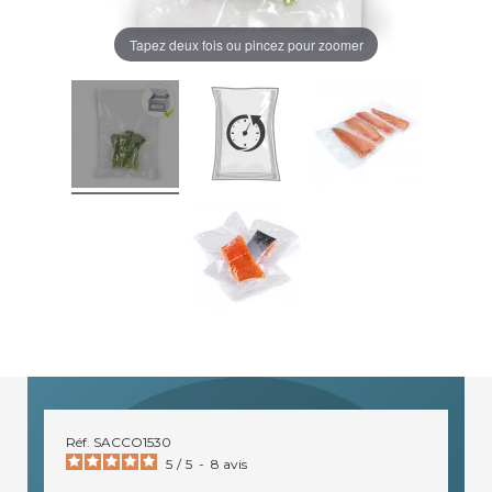
Tapez deux fois ou pincez pour zoomer
Réf.
SACCO1530
5
/
5
-
8
avis