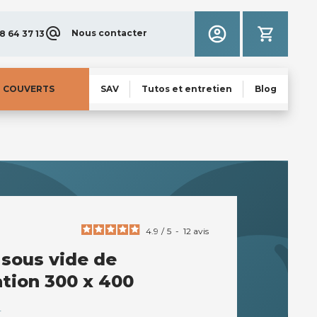
Nous contacter
8 64 37 13
N COUVERTS
SAV
Tutos et entretien
Blog
4.9
/
5
-
12
avis
 sous vide de
tion 300 x 400
T