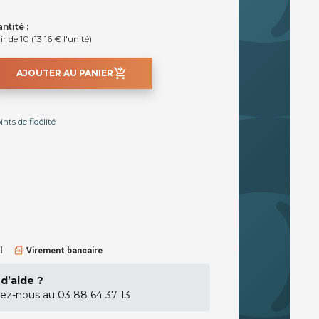
ntité :
ir de 10 (13.16 € l'unité)
add_shopping_cart
AJOUTER AU PANIER
ts de fidélité
l
Virement bancaire
d’aide ?
ez-nous au 03 88 64 37 13