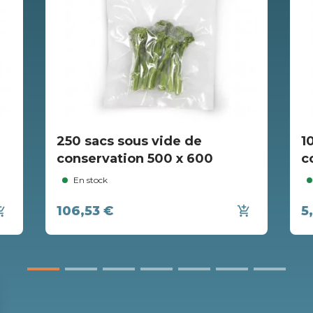
250 sacs sous vide de
1
conservation 500 x 600
c
En stock
106,53 €
5
ing_cart
add_shopping_cart