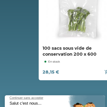
100 sacs sous vide de
conservation 200 x 600
En stock
28,15 €
add_shopp