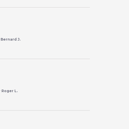
r
Bernard J.
r
Roger L.