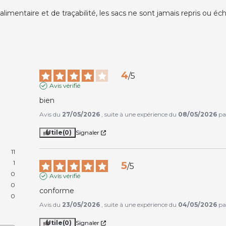
alimentaire et de traçabilité, les sacs ne sont jamais repris ou é
4
/
5
Avis vérifié
bien
Avis du
27/05/2026
, suite à une expérience du
08/05/2026
p
Utile
(0)
Signaler
11
1
5
/
5
0
Avis vérifié
0
conforme
0
Avis du
23/05/2026
, suite à une expérience du
04/05/2026
p
Utile
(0)
Signaler