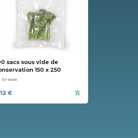
00 sacs sous vide de
100 sacs so
onservation 150 x 250
conservatio
En stock
En stock
,12 €
8,75 €
add_shopping_cart