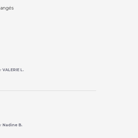
changés
ar
VALERIE L.
ar
Nadine B.