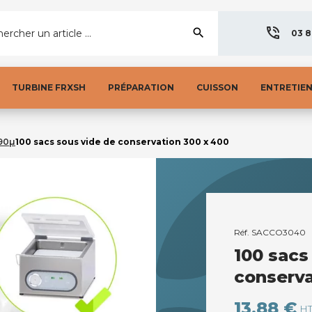
search
ercher un article ...
03 8
TURBINE FRXSH
PRÉPARATION
CUISSON
ENTRETIE
 90µ
100 sacs sous vide de conservation 300 x 400
Réf.
SACCO3040
100 sacs
conserva
13,88 €
H