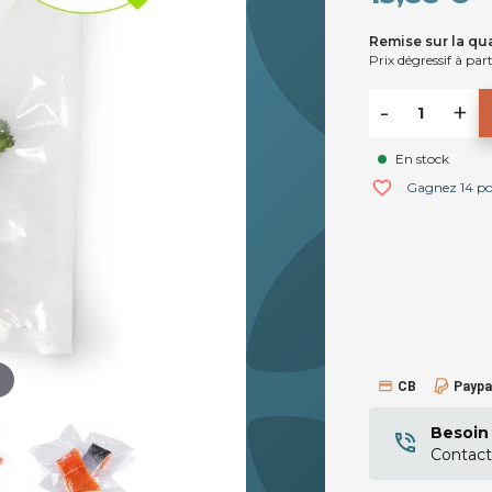
Remise sur la qua
Prix dégressif à part
-
+
En stock
favorite_border
Gagnez 14 poin
CB
Paypa
Besoin 
Contact