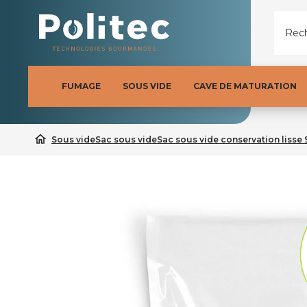
Rech
FUMAGE
SOUS VIDE
CAVE DE MATURATION
home
Sous vide
Sac sous vide
Sac sous vide conservation lisse