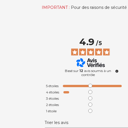
IMPORTANT :
Pour des raisons de sécurité 
4.9
/
5
Basé sur
12
avis soumis à un
contrôle
5
étoiles
4
étoiles
3
étoiles
2
étoiles
1
étoile
Trier les avis