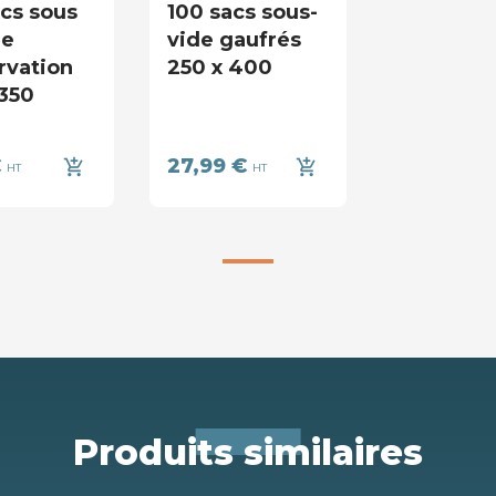
acs sous
100 sacs sous-
de
vide gaufrés
rvation
250 x 400
 350
€
27,99 €
add_shopping_cart
add_shopping_cart
HT
HT
Produits similaires