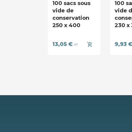
100 sacs sous
100 s
vide de
vide 
conservation
conse
250 x 400
230 x
13,05 €
9,93 
add_shopping_cart
HT