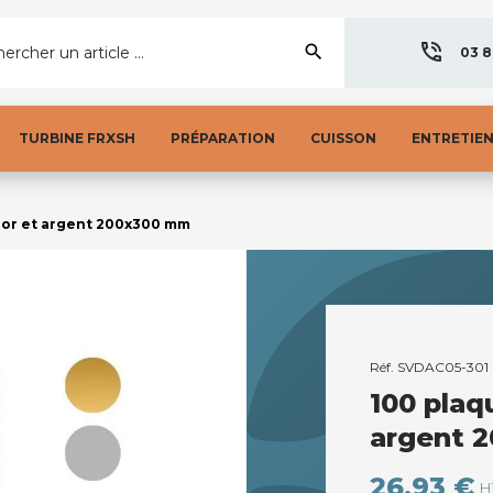
search
ercher un article ...
03 8
TURBINE FRXSH
PRÉPARATION
CUISSON
ENTRETIE
 or et argent 200x300 mm
Réf.
SVDAC05-301
100 plaq
argent 
26,93 €
H