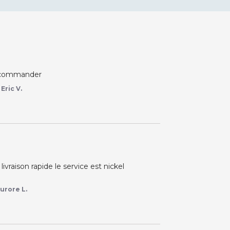
 recommander
r
Eric V.
aison rapide le service est nickel

urore L.