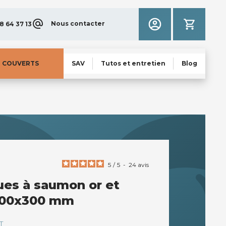
Nous contacter
8 64 37 13
N COUVERTS
SAV
Tutos et entretien
Blog
5
/
5
-
24
avis
ues à saumon or et
200x300 mm
T