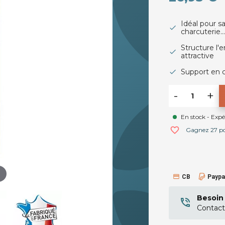
Idéal pour 
charcuterie...
Structure l'
attractive
Support en c
-
+
En stock - Exp
favorite_border
Gagnez 27 poi
CB
Paypa
Besoin 
Contact