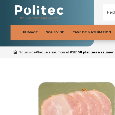
Rech
FUMAGE
SOUS VIDE
CAVE DE MATURATION
home
Sous vide
Plaque à saumon et PSE
100 plaques à saumon