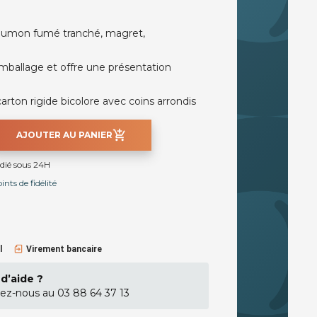
saumon fumé tranché, magret,
emballage et offre une présentation
arton rigide bicolore avec coins arrondis
add_shopping_cart
AJOUTER AU PANIER
édié sous 24H
nts de fidélité
l
Virement bancaire
d’aide ?
ez-nous au 03 88 64 37 13