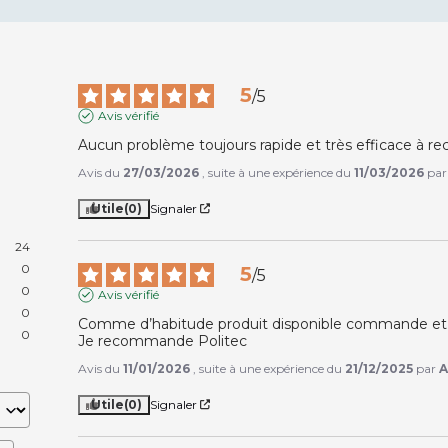
5
/
5
Avis vérifié
Aucun problème toujours rapide et très efficace à
Avis du
27/03/2026
, suite à une expérience du
11/03/2026
pa
Utile
(0)
Signaler
24
0
5
/
5
0
Avis vérifié
0
Comme d’habitude produit disponible commande et livr
0
Je recommande Politec
Avis du
11/01/2026
, suite à une expérience du
21/12/2025
par
A
Utile
(0)
Signaler