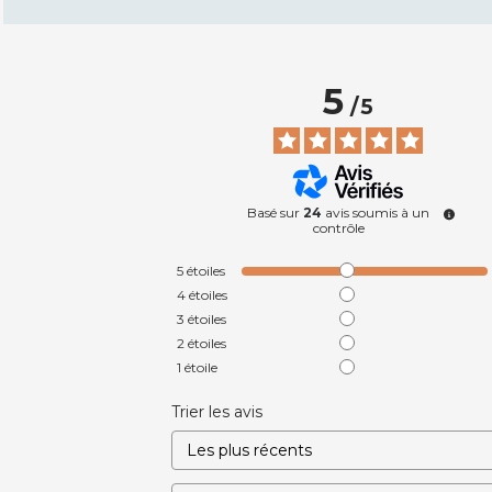
5
/
5
Basé sur
24
avis soumis à un
contrôle
5
étoiles
4
étoiles
3
étoiles
2
étoiles
1
étoile
Trier les avis