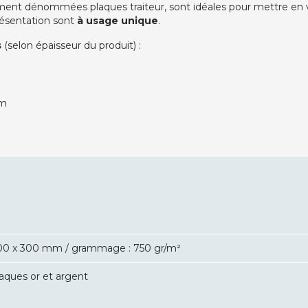
ment dénommées plaques traiteur, sont idéales pour mettre en val
ésentation sont
à usage unique
.
s
(selon épaisseur du produit) :
mm
00 x 300 mm / grammage : 750 gr/m²
laques or et argent