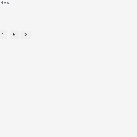
ric V.
4
5