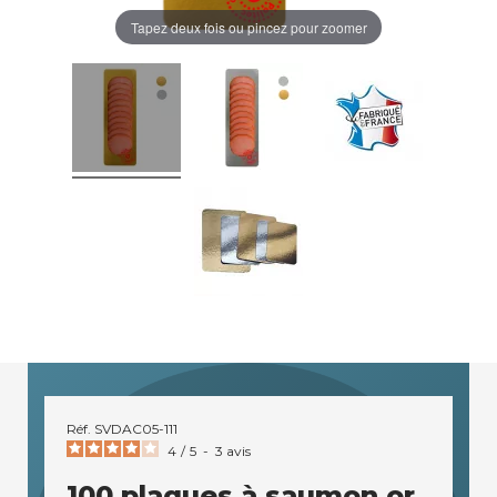
Tapez deux fois ou pincez pour zoomer
Réf.
SVDAC05-111
4
/
5
-
3
avis
100 plaques à saumon or