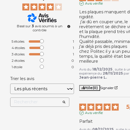
Avis vérifié
Les plaques manquent d
rigidité.

 j'ai dû en couper une, le 
Basé sur
3
avis soumis à un
revêtement se déchire vi
contrôle
et la plaque prend très vit
l'humidité.

Qualité passable, minimal
5
étoiles
1
j'ai déjà pris des plaques 
4
étoiles
1
chez Politec il y a un peu
3
étoiles
1
temps, la qualité était bie
2
étoiles
0
meilleure
1
étoile
0
Avis du
18/12/2025
, suite à u
expérience du
28/11/2025
par
Jean-pierre L.
Trier les avis
Utile
(0)
Signaler
5
Avis vérifié
Parfait
Avis du
08/12/2025
, suite à 