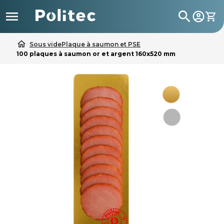

search
home
Sous vide
Plaque à saumon et PSE
100 plaques à saumon or et argent 160x520 mm