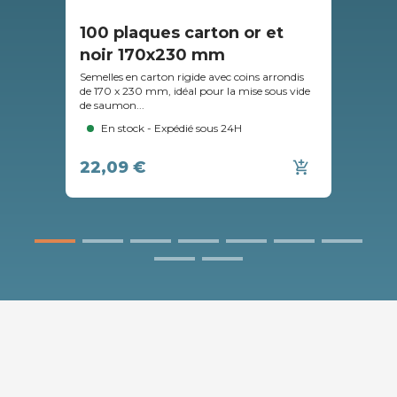
100 plaques carton or et
10
noir 170x230 mm
ar
Semelles en carton rigide avec coins arrondis
Seme
de 170 x 230 mm, idéal pour la mise sous vide
de 2
de saumon...
vide
En stock - Expédié sous 24H
22,09 €
47
add_shopping_cart