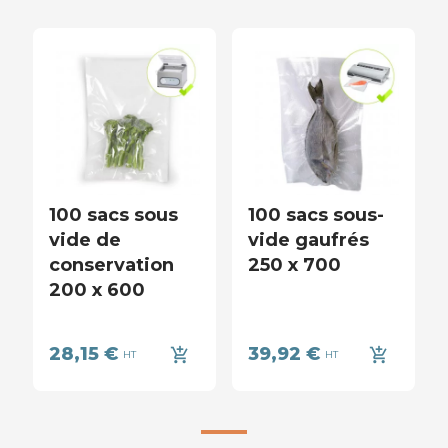
100 sacs sous
100 sacs sous-
vide de
vide gaufrés
conservation
250 x 700
200 x 600
28,15 €
39,92 €
add_shopping_cart
add_shopping_cart
HT
HT