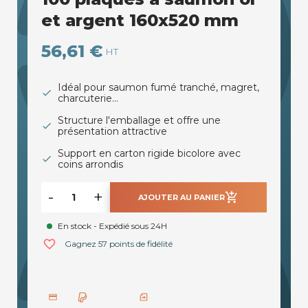
et argent 160x520 mm
56,61 €
HT
Idéal pour saumon fumé tranché, magret,
charcuterie...
Structure l'emballage et offre une
présentation attractive
Support en carton rigide bicolore avec
coins arrondis
-
+
add_shopping_cart
AJOUTER AU PANIER
En stock - Expédié sous 24H
favorite_border
Gagnez 57 points de fidélité