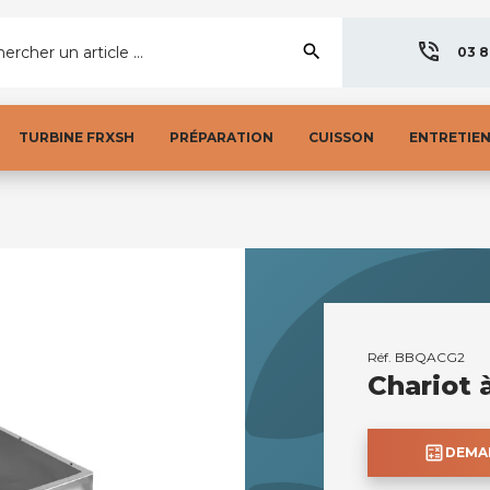
search
ercher un article ...
03 8
TURBINE FRXSH
PRÉPARATION
CUISSON
ENTRETIE
Réf.
BBQACG2
Chariot 
calculate
DEMAN