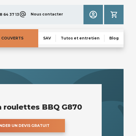
Nous contacter
8 64 37 13
N COUVERTS
SAV
Tutos et entretien
Blog
à roulettes BBQ G870
DER UN DEVIS GRATUIT