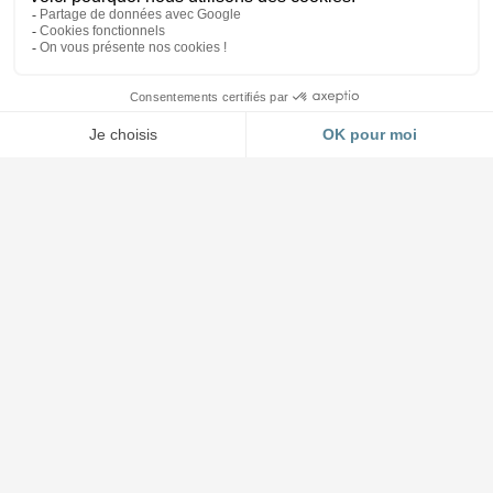
Accueil et Showroom
03 88 64 37 13
4 impasse Forlen à Geispolsheim (Strasbourg)
Lundi au jeudi : 8h30 à 12h - 14h à 17h45
Vendredi : 8h30 à 12h - 14h à 17h00