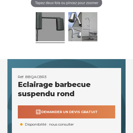
Tapez deux fois ou pincez pour zoomer
Réf.
BBQACBR3
Eclairage barbecue
suspendu rond
calculate
DEMANDER UN DEVIS GRATUIT
Disponibilité : nous consulter