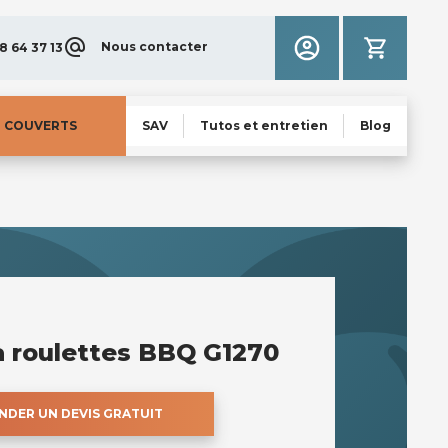
Nous contacter
8 64 37 13
N COUVERTS
SAV
Tutos et entretien
Blog
à roulettes BBQ G1270
DER UN DEVIS GRATUIT