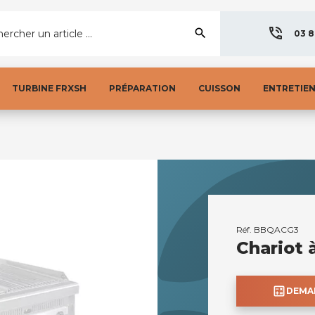
search
ercher un article ...
03 8
TURBINE FRXSH
PRÉPARATION
CUISSON
ENTRETIE
Réf.
BBQACG3
Chariot 
calculate
DEMAN