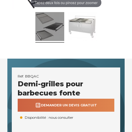
Tapez deux fois ou pincez pour zoomer
Réf.
BBQAC
Demi-grilles pour
barbecues fonte
calculate
DEMANDER UN DEVIS GRATUIT
Disponibilité : nous consulter