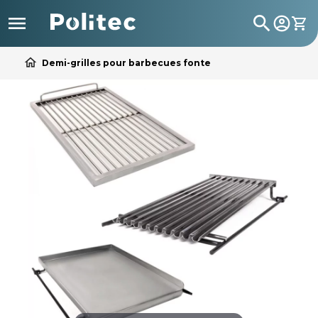

search
home
Demi-grilles pour barbecues fonte