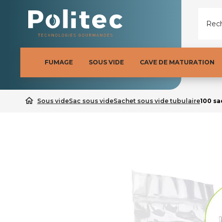
Rech
FUMAGE
SOUS VIDE
CAVE DE MATURATION
home
Sous vide
Sac sous vide
Sachet sous vide tubulaire
100 sa