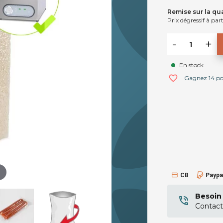
Remise sur la qua
Prix dégressif à part
-
+
En stock
favorite_border
Gagnez 14 poin
CB
Paypa
Besoin 
Contact