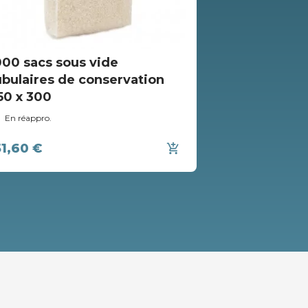
000 sacs sous vide
1000 sacs s
ubulaires de conservation
tubulaires 
50 x 300
400 x 500
En réappro.
En réappro.
51,60 €
432,60 €
add_shopping_cart