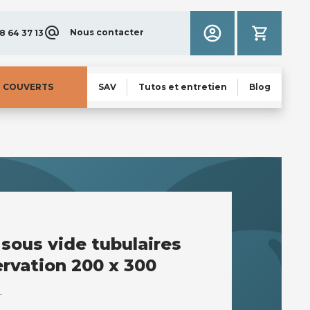
Nous contacter
8 64 37 13
N COUVERTS
SAV
Tutos et entretien
Blog
 sous vide tubulaires
rvation 200 x 300
T