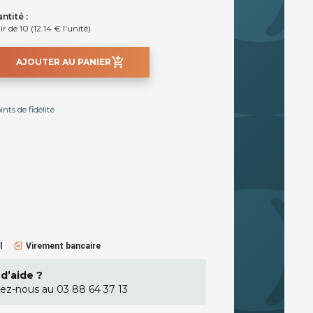
ntité :
ir de 10 (12.14 € l'unité)
add_shopping_cart
AJOUTER AU PANIER
ts de fidélité
l
Virement bancaire
d’aide ?
ez-nous au 03 88 64 37 13