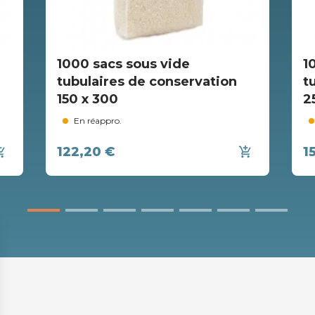
1000 sacs sous vide
1
tubulaires de conservation
t
150 x 300
2
En réappro.
122,20 €
1
ing_cart
add_shopping_cart