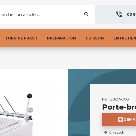
search
ercher un article ...
03 8
TURBINE FRXSH
PRÉPARATION
CUISSON
ENTRETIE
Réf.
BBQACG3
Porte-br
calculate
DEMAN
En stock