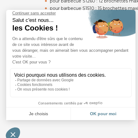
pour barbecue S1260 : 12 brochettes max
pour barbecue S1510 : 15 brochettes max