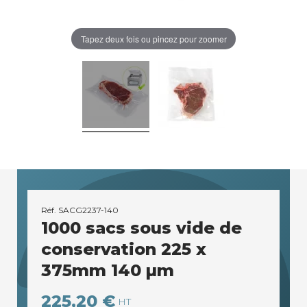
Tapez deux fois ou pincez pour zoomer
Réf.
SACG2237-140
1000 sacs sous vide de
conservation 225 x
375mm 140 µm
225,20 €
HT