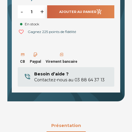
-
+
add_shopping_cart
AJOUTER AU PANIER
En stock
favorite_border
Gagnez 225 points de fidélité
CB
Paypal
Virement bancaire
Besoin d’aide ?
Contactez-nous au 03 88 64 37 13
Présentation