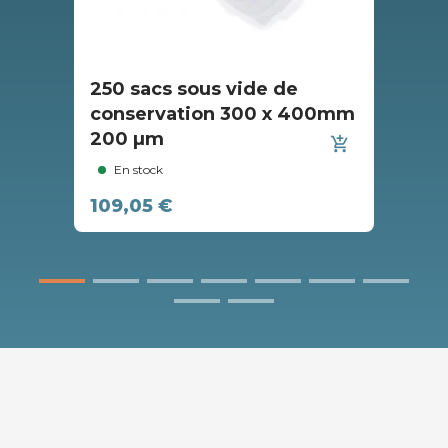
250 sacs sous vide de
25
conservation 300 x 400mm
co
200 µm
14
add_shopping_cart
En stock
109,05 €
18