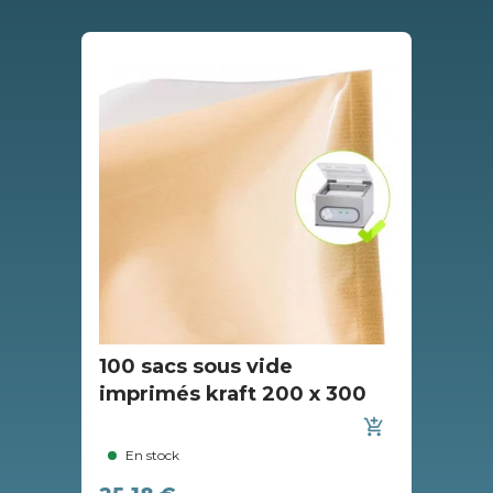
100 sacs sous vide
10
imprimés kraft 200 x 300
fa
26
add_shopping_cart
En stock