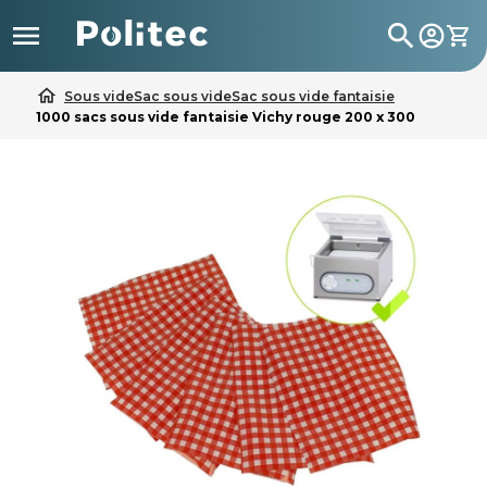

search
home
Sous vide
Sac sous vide
Sac sous vide fantaisie
1000 sacs sous vide fantaisie Vichy rouge 200 x 300