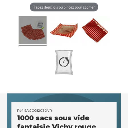
Tapez deux fois ou pincez pour zoomer
Réf.
SACCOI2030VR
1000 sacs sous vide
fantaisie Vichy rouge