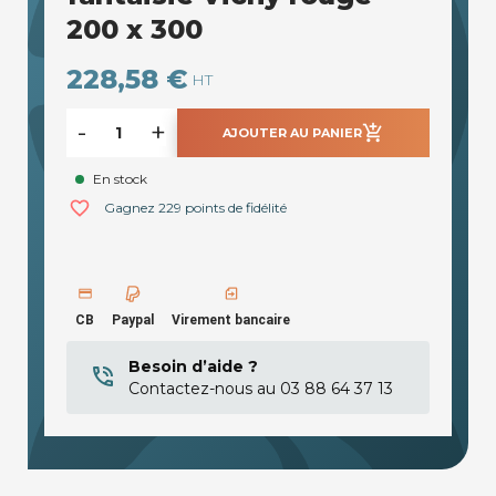
200 x 300
228,58 €
HT
-
+
add_shopping_cart
AJOUTER AU PANIER
En stock
favorite_border
Gagnez 229 points de fidélité
CB
Paypal
Virement bancaire
Besoin d’aide ?
Contactez-nous au 03 88 64 37 13