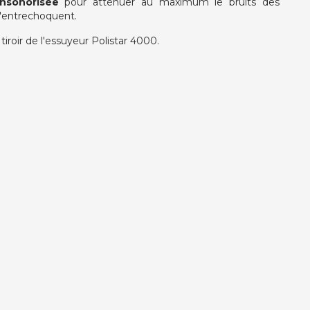
insonorisée
pour atténuer au maximum le bruits des
s'entrechoquent.
roir de l'essuyeur Polistar 4000.