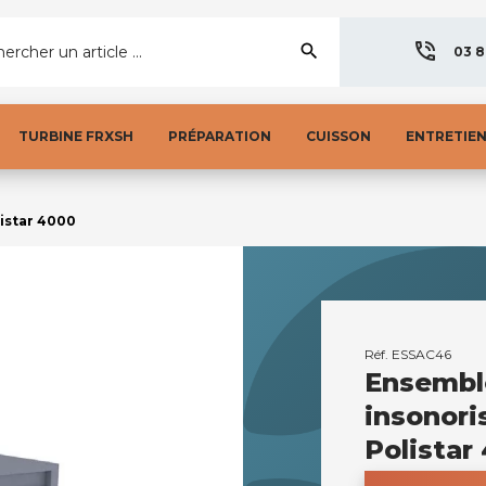
search
ercher un article ...
03 8
TURBINE FRXSH
PRÉPARATION
CUISSON
ENTRETIE
istar 4000
Réf.
ESSAC46
Ensemble
insonori
Polistar