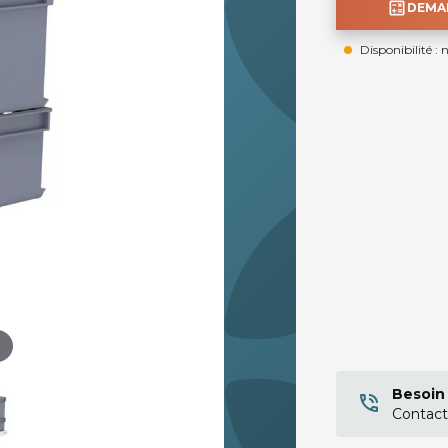
calculate
DEMAN
Disponibilité : 
Besoin 
Contact