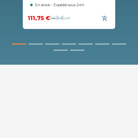
En stock - Expédié sous 24H
111,75 €
149 €
add_shopping_cart
HT