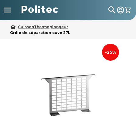

search
home
Cuisson
Thermoplongeur
Grille de séparation cuve 27L
-25%