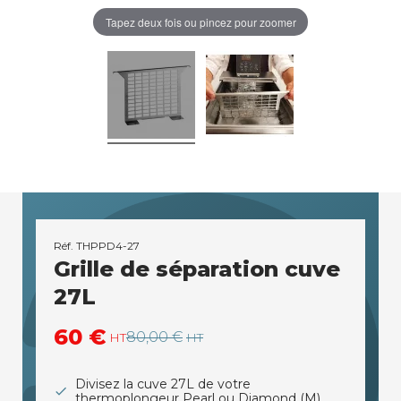
Tapez deux fois ou pincez pour zoomer
Réf.
THPPD4-27
Grille de séparation cuve
27L
60 €
80,00 €
HT
HT
Divisez la cuve 27L de votre
thermoplongeur Pearl ou Diamond (M)