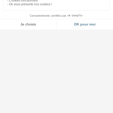
Accueil et Showroom
03 88 64 37 13
4 impasse Forlen à Geispolsheim (Strasbourg)
Lundi au jeudi : 8h30 à 12h - 14h à 17h45
Vendredi : 8h30 à 12h - 14h à 17h00