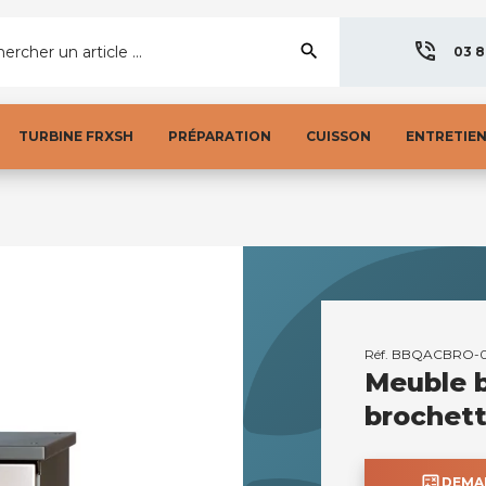
search
ercher un article ...
03 8
TURBINE FRXSH
PRÉPARATION
CUISSON
ENTRETIE
Réf.
BBQACBRO-0
Meuble 
brochett
calculate
DEMAN