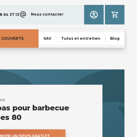
Nous contacter
8 64 37 13
N COUVERTS
SAV
Tutos et entretien
Blog
01
bas pour barbecue
es 80
DER UN DEVIS GRATUIT