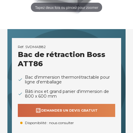
Tapez deux fois ou pincez pour zoomer
Réf.
SVDMAB82
Bac de rétraction Boss
ATT86
Bac d'immersion thermorétractable pour
ligne d'emballage
Bâti inox et grand panier d'immersion de
800 x 600 mm
calculate
DEMANDER UN DEVIS GRATUIT
Disponibilité : nous consulter