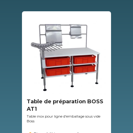
Table de préparation BOSS
Tu
AT1
T1
Table inox pour ligne d'emballage sous vide
Séch
Boss
débi
Boss