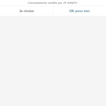
Accueil et Showroom
03 88 64 37 13
4 impasse Forlen à Geispolsheim (Strasbourg)
Lundi au jeudi : 8h30 à 12h - 14h à 17h45
Vendredi : 8h30 à 12h - 14h à 17h00
L'entreprise