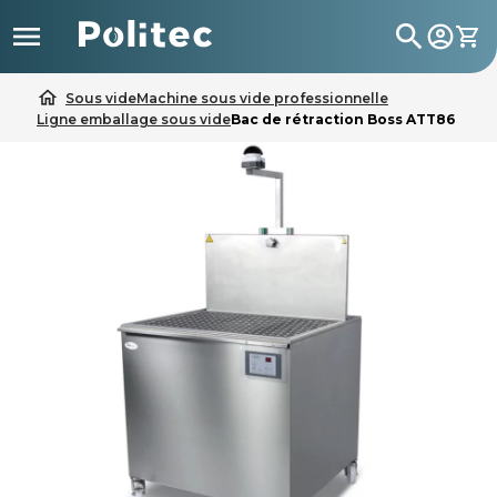

search
home
Sous vide
Machine sous vide professionnelle
Ligne emballage sous vide
Bac de rétraction Boss ATT86