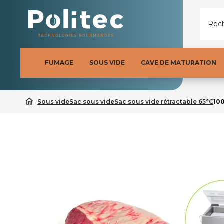
Rech
FUMAGE
SOUS VIDE
CAVE DE MATURATION
home
Sous vide
Sac sous vide
Sac sous vide rétractable 65°C
100