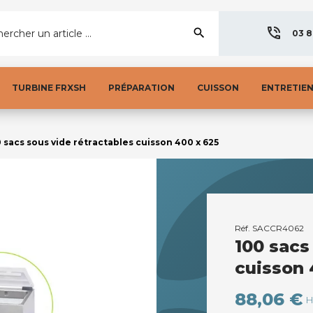
search
ercher un article ...
03 8
TURBINE FRXSH
PRÉPARATION
CUISSON
ENTRETIE
 sacs sous vide rétractables cuisson 400 x 625
Réf.
SACCR4062
100 sacs
cuisson 
88,06 €
H