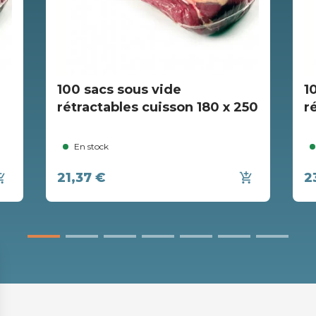
100 sacs sous vide
1
rétractables cuisson 180 x 250
r
En stock
21,37 €
2
ing_cart
add_shopping_cart