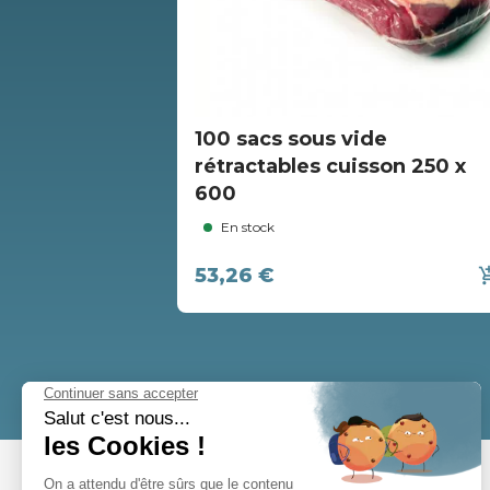
100 sacs sous vide
rétractables cuisson 250 x
600
En stock
53,26 €
add_shopp