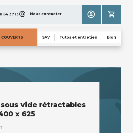
Nous contacter
8 64 37 13
N COUVERTS
SAV
Tutos et entretien
Blog
 sous vide rétractables
400 x 625
T