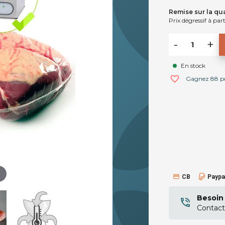
Remise sur la qua
Prix dégressif à part
-
+
En stock
favorite_border
Gagnez 88 poi
CB
Paypa
Besoin 
Contact