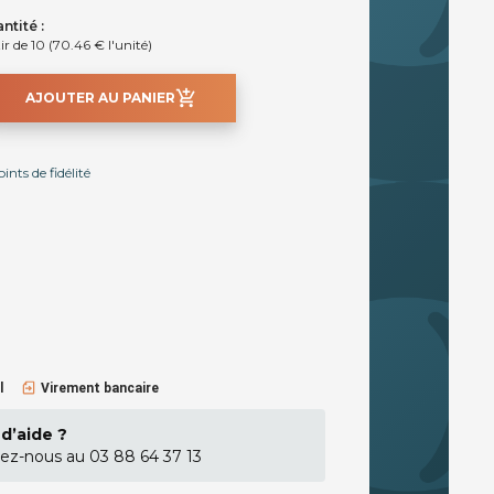
ntité :
ir de 10 (70.46 € l'unité)
add_shopping_cart
AJOUTER AU PANIER
nts de fidélité
l
Virement bancaire
d’aide ?
ez-nous au 03 88 64 37 13