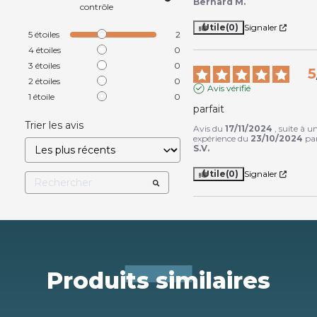
Bernard M.
contrôle
Utile
(0)
Signaler
5
étoiles
2
4
étoiles
0
3
étoiles
0
5
2
étoiles
0
Avis vérifié
1
étoile
0
parfait
Trier les avis
Avis du
17/11/2024
, suite à u
expérience du
23/10/2024
pa
S.V.
Utile
(0)
Signaler
Produits similaires