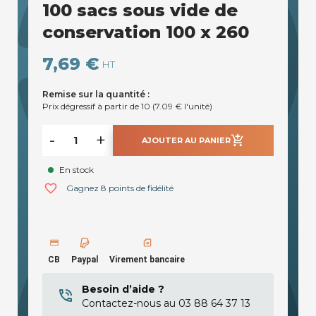
100 sacs sous vide de
conservation 100 x 260
7,69 €
HT
Remise sur la quantité :
Prix dégressif à partir de 10 (7.09 € l'unité)
-
+
add_shopping_cart
AJOUTER AU PANIER
En stock
favorite_border
Gagnez 8 points de fidélité
CB
Paypal
Virement bancaire
Besoin d’aide ?
Contactez-nous au 03 88 64 37 13