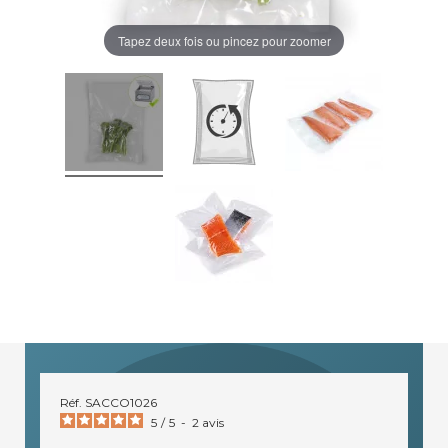
Tapez deux fois ou pincez pour zoomer
Réf.
SACCO1026
5
/
5
-
2
avis