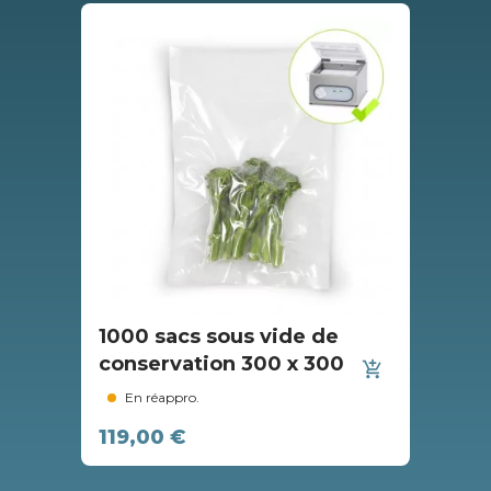
1000 sacs sous vide de
10
conservation 300 x 300
co
add_shopping_cart
En réappro.
119,00 €
6,