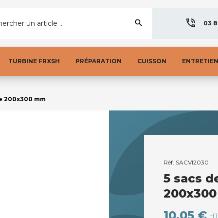
search
ercher un article ...
03 8
TURBINE FRXSH
PRÉPARATION
CUISSON
ENTRETIE
de 200x300 mm
Réf.
SACVI2030
5 sacs d
200x30
10,05 €
HT