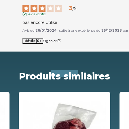
3
/
5
Avis vérifié
pas encore utilisé
Avis du
26/01/2024
, suite à une expérience du
25/12/2023
pa
Utile
(0)
Signaler
Produits similaires