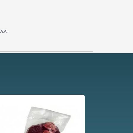
r
A.A.