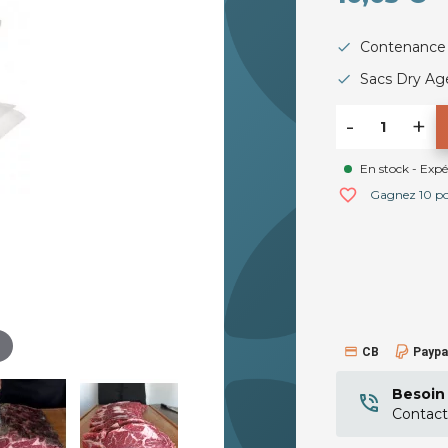
Contenance d
Sacs Dry Ag
-
+
En stock - Exp
favorite_border
Gagnez 10 poi
CB
Paypa
Besoin 
Contact