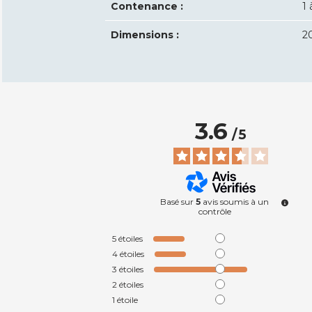
Contenance :
1 
Dimensions :
2
3.6
/
5
Basé sur
5
avis soumis à un
contrôle
5
étoiles
4
étoiles
3
étoiles
2
étoiles
1
étoile