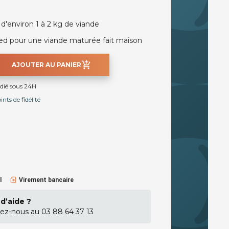
'environ 1 à 2 kg de viande
ed pour une viande maturée fait maison
add_shopping_cart
AJOUTER AU PANIER
édié sous 24H
nts de fidélité
l
Virement bancaire
d’aide ?
ez-nous au 03 88 64 37 13