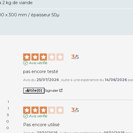
à 2 kg de viande
00 x 300 mm / épaisseur 50µ
3
/
5
Avis vérifié
pas encore testé
Avis du
25/07/2026
, suite à une expérience du
14/06/2026
pa
Utile
(0)
Signaler
1
1
3
/
5
3
Avis vérifié
0
Pas encore utilisé
0
Avis du
23/12/2025
, suite à une expérience du
05/12/2025
par