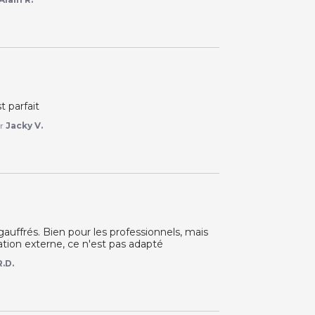
t parfait
ar
Jacky V.
auffrés. Bien pour les professionnels, mais 
ration externe, ce n'est pas adapté
R.D.