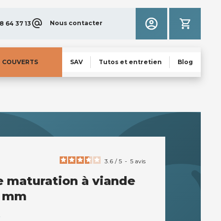
Nous contacter
8 64 37 13
N COUVERTS
SAV
Tutos et entretien
Blog
3.6
/
5
-
5
avis
e maturation à viande
0 mm