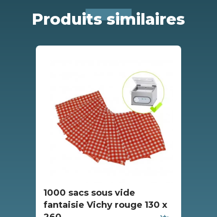
Produits similaires
1000 sacs sous vide
10
fantaisie Vichy rouge 130 x
fa
260
24