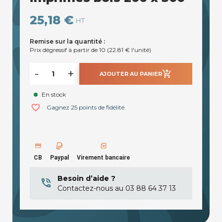
25,18 €
HT
Remise sur la quantité :
Prix dégressif à partir de 10 (22.81 € l'unité)
-
+
add_shopping_cart
AJOUTER AU PANIER
En stock
favorite_border
Gagnez 25 points de fidélité
CB
Paypal
Virement bancaire
Besoin d’aide ?
Contactez-nous au 03 88 64 37 13