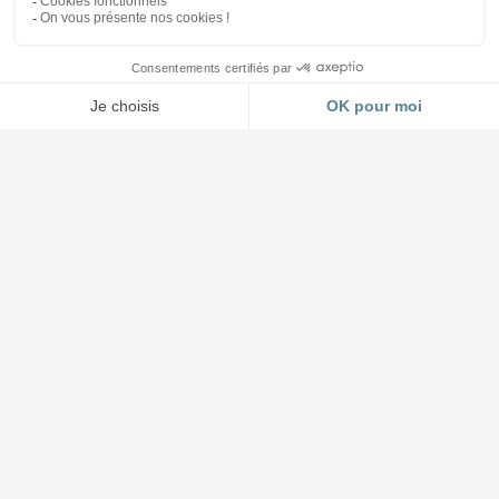
Accueil et Showroom
03 88 64 37 13
4 impasse Forlen à Geispolsheim (Strasbourg)
Lundi au jeudi : 8h30 à 12h - 14h à 17h45
Vendredi : 8h30 à 12h - 14h à 17h00