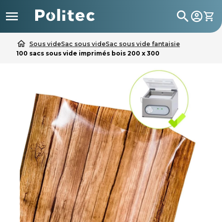

search
home
Sous vide
Sac sous vide
Sac sous vide fantaisie
100 sacs sous vide imprimés bois 200 x 300