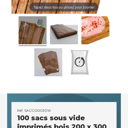
Tapez deux fois ou pincez pour zoomer
Réf.
SACCOI2030W
100 sacs sous vide
imprimés bois 200 x 300