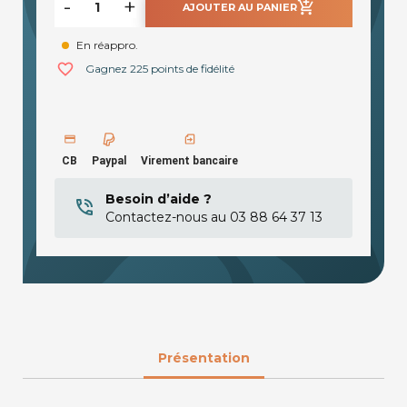
-
+
add_shopping_cart
AJOUTER AU PANIER
En réappro.
favorite_border
Gagnez 225 points de fidélité
CB
Paypal
Virement bancaire
Besoin d’aide ?
Contactez-nous au 03 88 64 37 13
Présentation