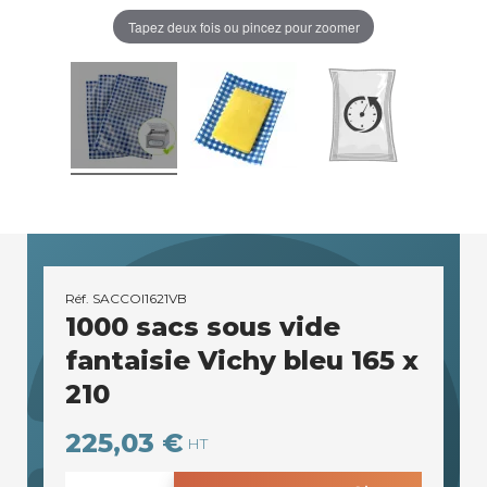
Tapez deux fois ou pincez pour zoomer
Réf.
SACCOI1621VB
1000 sacs sous vide
fantaisie Vichy bleu 165 x
210
225,03 €
HT