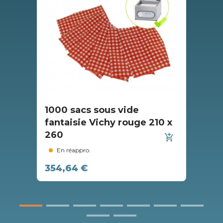
1000 sacs sous vide
10
fantaisie Vichy rouge 210 x
fa
260
24
add_shopping_cart
En réappro.
354,64 €
28