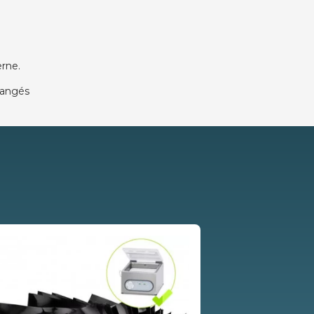
erne.
changés