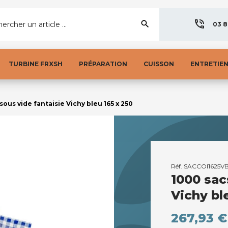
search
ercher un article ...
03 8
TURBINE FRXSH
PRÉPARATION
CUISSON
ENTRETIE
sous vide fantaisie Vichy bleu 165 x 250
Réf.
SACCOI1625V
1000 sac
Vichy bl
267,93 €