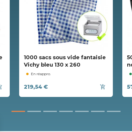
e
1000 sacs sous vide fantaisie
5
Vichy bleu 130 x 260
n
En réappro.
219,54 €
5
ing_cart
add_shopping_cart