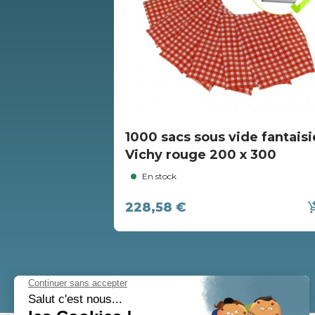
1000 sacs sous vide fantaisi
Vichy rouge 200 x 300
En stock
228,58 €
add_shopp