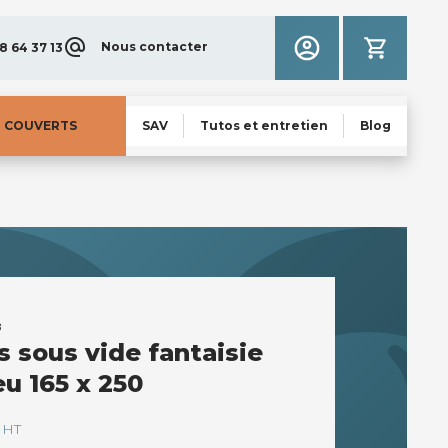
Nous contacter
8 64 37 13
N COUVERTS
SAV
Tutos et entretien
Blog
B
s sous vide fantaisie
eu 165 x 250
HT