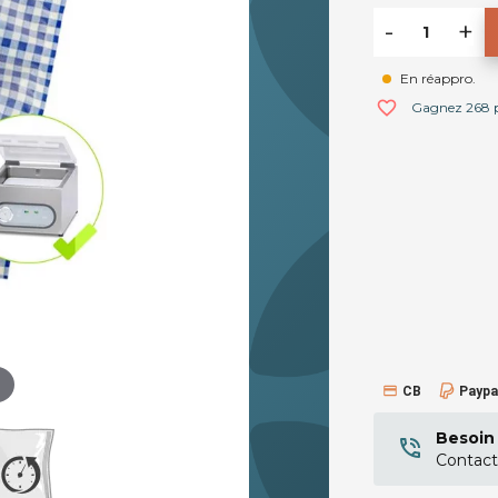
-
+
En réappro.
favorite_border
Gagnez 268 po
CB
Paypa
Besoin 
Contact