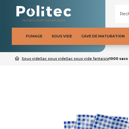
Rech
FUMAGE
SOUS VIDE
CAVE DE MATURATION
home
Sous vide
Sac sous vide
Sac sous vide fantaisie
1000 sacs 