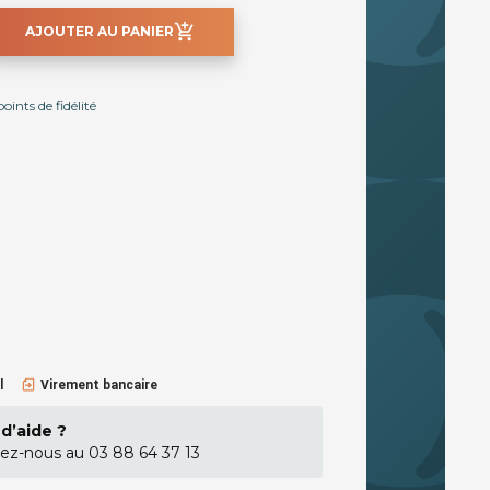
add_shopping_cart
AJOUTER AU PANIER
ints de fidélité
l
Virement bancaire
d’aide ?
ez-nous au 03 88 64 37 13