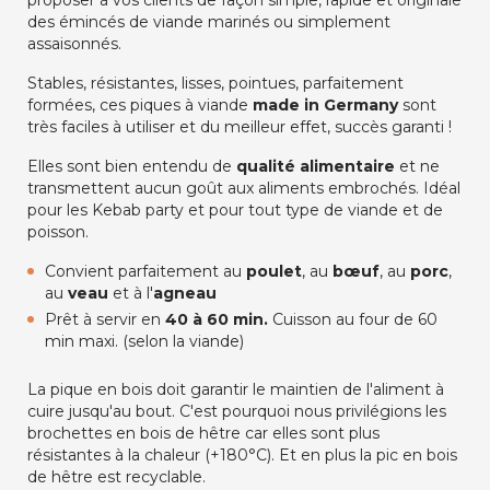
proposer à vos clients de façon simple, rapide et originale
des émincés de viande marinés ou simplement
assaisonnés.
Stables, résistantes, lisses, pointues, parfaitement
formées, ces piques à viande
made in Germany
sont
très faciles à utiliser et du meilleur effet, succès garanti !
Elles sont bien entendu de
qualité alimentaire
et ne
transmettent aucun goût aux aliments embrochés. Idéal
pour les Kebab party et pour tout type de viande et de
poisson.
Convient parfaitement au
poulet
, au
bœuf
, au
porc
,
au
veau
et à l'
agneau
Prêt à servir en
40 à 60 min.
Cuisson au four de 60
min maxi. (selon la viande)
La pique en bois doit garantir le maintien de l'aliment à
cuire jusqu'au bout. C'est pourquoi nous privilégions les
brochettes en bois de hêtre car elles sont plus
résistantes à la chaleur (+180°C). Et en plus la pic en bois
de hêtre est recyclable.