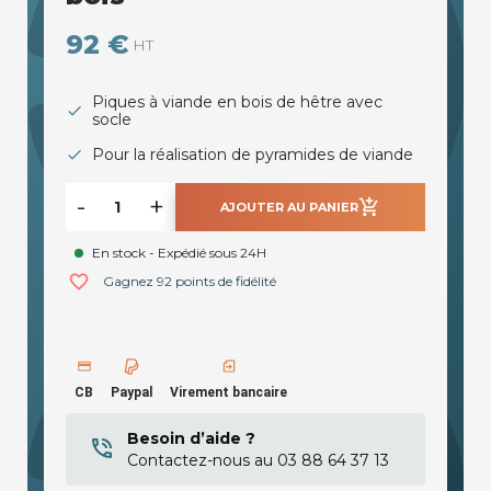
92 €
HT
Piques à viande en bois de hêtre avec
socle
Pour la réalisation de pyramides de viande
-
+
add_shopping_cart
AJOUTER AU PANIER
En stock - Expédié sous 24H
favorite_border
Gagnez 92 points de fidélité
CB
Paypal
Virement bancaire
Besoin d’aide ?
Contactez-nous au 03 88 64 37 13