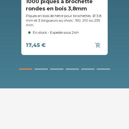
1000 piques à brochette
Ma
rondes en bois 3,8mm
Sp
Piques en bois de hêtre pour brochettes. Ø 3,8
Appa
mm et 3 longueurs au choix : 150, 210 ou 235
supe
mm
food
En stock - Expédié sous 24H
17,45 €
add_shopping_cart