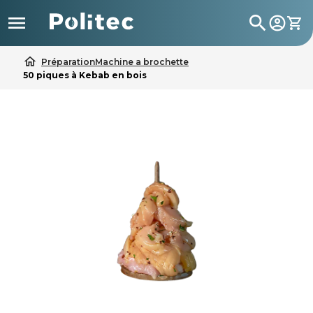

search
home
Préparation
Machine a brochette
50 piques à Kebab en bois