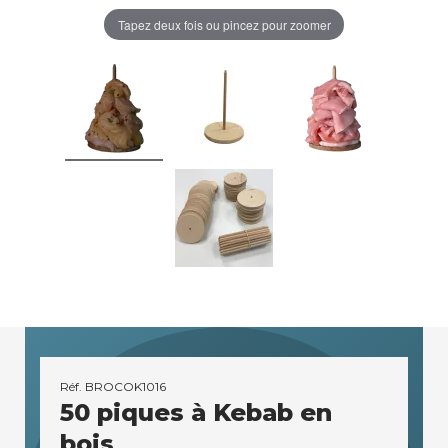
Tapez deux fois ou pincez pour zoomer
Réf.
BROCOK1016
50 piques à Kebab en
bois