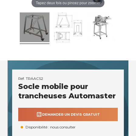
Tapez deux fois ou pincez pour zoomer
Réf.
TRAACS2
Socle mobile pour
trancheuses Automaster
calculate
DEMANDER UN DEVIS GRATUIT
Disponibilité : nous consulter