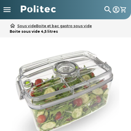

search
home
Sous vide
Boite et bac gastro sous vide
Boite sous vide 4,5 litres