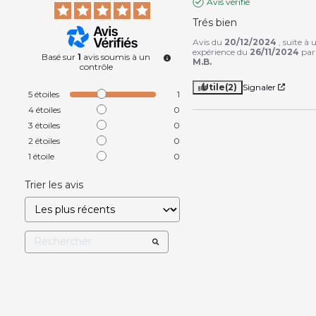
Avis vérifié
Trés bien
Avis du
20/12/2024
, suite à 
expérience du
26/11/2024
par
Basé sur
1
avis soumis à un
M.B.
contrôle
Utile
(2)
Signaler
5
étoiles
1
4
étoiles
0
3
étoiles
0
2
étoiles
0
1
étoile
0
Trier les avis