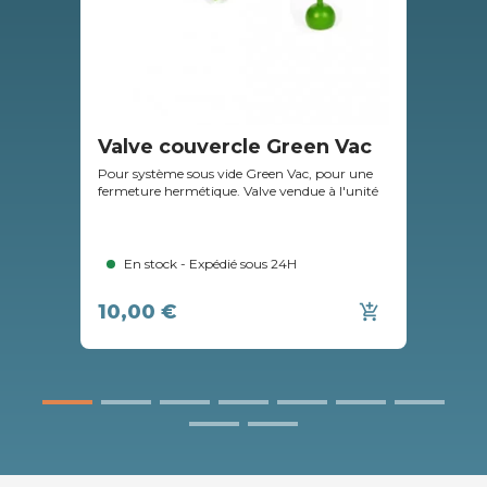
Valve couvercle Green Vac
Ba
Pour système sous vide Green Vac, pour une
Bacs
fermeture hermétique. Valve vendue à l'unité
cons
d'éc
En stock - Expédié sous 24H
10,00 €
19
add_shopping_cart