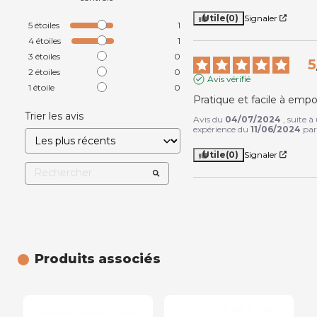
Utile
(0)
Signaler
5
étoiles
1
4
étoiles
1
3
étoiles
0
5
2
étoiles
0
Avis vérifié
1
étoile
0
Pratique et facile à empo
Trier les avis
Avis du
04/07/2024
, suite à
expérience du
11/06/2024
pa
Utile
(0)
Signaler
Produits associés