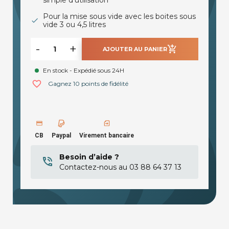
simple d'utilisation
Pour la mise sous vide avec les boites sous
vide 3 ou 4,5 litres
-
+
add_shopping_cart
AJOUTER AU PANIER
En stock - Expédié sous 24H
favorite_border
Gagnez 10 points de fidélité
CB
Paypal
Virement bancaire
Besoin d’aide ?
Contactez-nous au 03 88 64 37 13