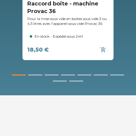
Raccord boite - machine
Ba
Provac 36
Bacs
cons
Pour la mise sous vide en boites sous vide 3 ou
d'éc
4,5 litres avec l'appareil sous vide Provac 36
En stock - Expédié sous 24H
18,50 €
19
add_shopping_cart