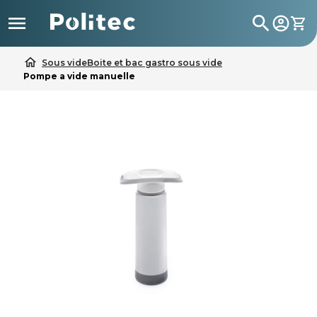

search
home
Sous vide
Boite et bac gastro sous vide
Pompe a vide manuelle