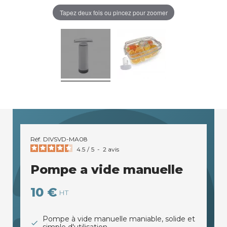
Tapez deux fois ou pincez pour zoomer
Réf.
DIVSVD-MA08
4.5
/
5
-
2
avis
Pompe a vide manuelle
10 €
HT
Pompe à vide manuelle maniable, solide et