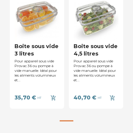
Boite sous vide
Boite sous vide
3 litres
4,5 litres
Pour appareil sous vide
Pour appareil sous vide
Provac 36 ou pompe à
Provac 36 ou pompe à
vide manuelle. Idéal pour
vide manuelle. Idéal pour
les aliments volumineux
les aliments volumineux
et...
et...
35,70 €
40,70 €
add_shopping_cart
add_shopping_cart
HT
HT