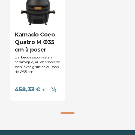
Kamado Coeo
Quatro M Ø35
cm à poser
Barbecue japonais en
céramique, au charbon de
bois, avec grille de cuisson
de Ø35 cm
458,33 €
add_shopping_cart
HT