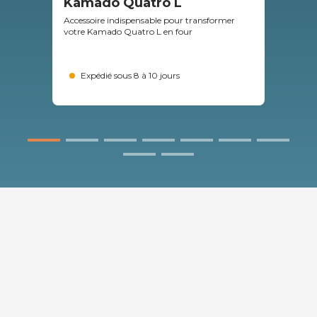
Kamado Quatro L
ré
Ka
Accessoire indispensable pour transformer
votre Kamado Quatro L en four
Prof
(plan
Expédié sous 8 à 10 jours