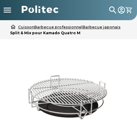

search
home
Cuisson
Barbecue professionnel
Barbecue japonais
Split & Mix pour Kamado Quatro M