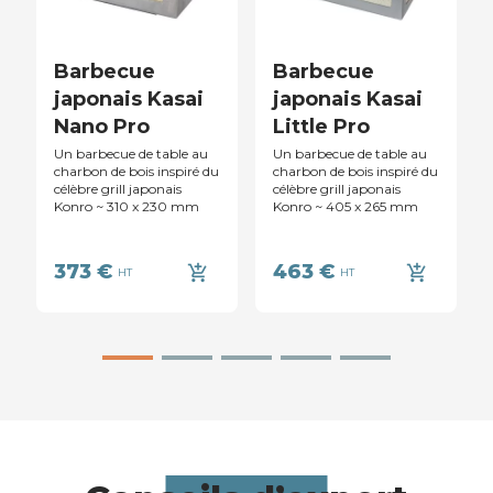
Barbecue
Barbecue
japonais Kasai
japonais Kasai
Nano Pro
Little Pro
Un barbecue de table au
Un barbecue de table au
charbon de bois inspiré du
charbon de bois inspiré du
célèbre grill japonais
célèbre grill japonais
Konro ~ 310 x 230 mm
Konro ~ 405 x 265 mm
373 €
463 €
add_shopping_cart
add_shopping_cart
HT
HT