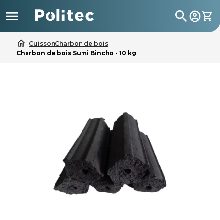

search
home
Cuisson
Charbon de bois
Charbon de bois Sumi Bincho - 10 kg