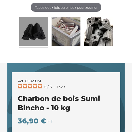
Tapez deux fois ou pincez pour zoomer
Réf.
CHASUM
5
/
5
-
1
avis
Charbon de bois Sumi
Bincho - 10 kg
36,90 €
HT