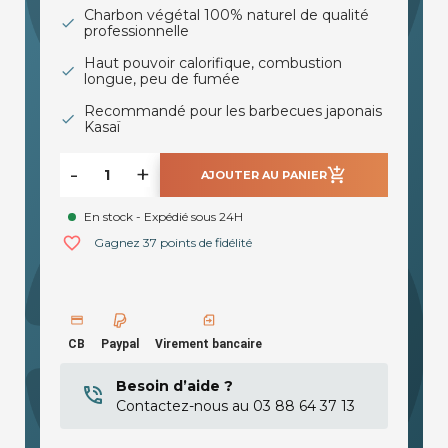
Charbon végétal 100% naturel de qualité
professionnelle
Haut pouvoir calorifique, combustion
longue, peu de fumée
Recommandé pour les barbecues japonais
Kasaï
-
+
add_shopping_cart
AJOUTER AU PANIER
En stock - Expédié sous 24H
favorite_border
Gagnez 37 points de fidélité
CB
Paypal
Virement bancaire
Besoin d’aide ?
Contactez-nous au 03 88 64 37 13