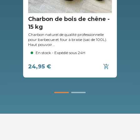
Charbon de bois de chêne -
Ch
15 kg
kg
Charbon naturel de qualité professionnelle
Char
pour barbecue et four à braise (sac de 100L).
pour
Haut pouvoir...
Haut
En stock - Expédié sous 24H
24,95 €
27
add_shopping_cart