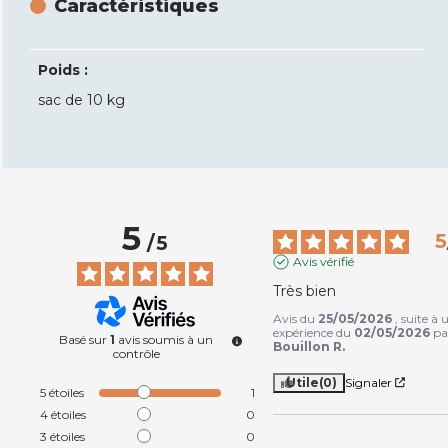
Caractéristiques
Poids :
sac de 10 kg
5
5
/
5
Avis vérifié
Très bien
Avis du
25/05/2026
, suite à 
expérience du
02/05/2026
pa
Basé sur
1
avis soumis à un
Bouillon R.
contrôle
Utile
(0)
Signaler
5
étoiles
1
4
étoiles
0
3
étoiles
0