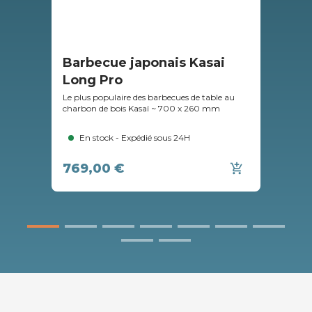
Barbecue japonais Kasai
Pl
Long Pro
ba
Le plus populaire des barbecues de table au
Un a
charbon de bois Kasaï ~ 700 x 260 mm
pour
voul
En stock - Expédié sous 24H
769,00 €
53
add_shopping_cart