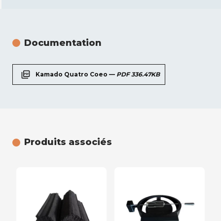
Documentation
picture_as_pdf
Kamado Quatro Coeo —
PDF 336.47KB
Produits associés