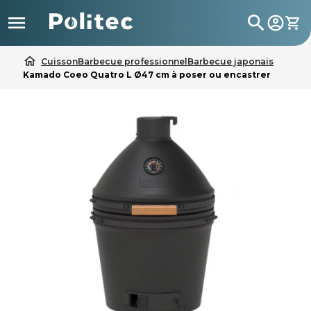

search
home
Cuisson
Barbecue professionnel
Barbecue japonais
Kamado Coeo Quatro L Ø47 cm à poser ou encastrer