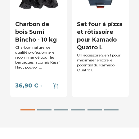
Charbon de
Set four à pizza
bois Sumi
et rôtissoire
Bincho - 10 kg
pour Kamado
Quatro L
Charbon naturel de
qualité professionnelle
Un accessoire 2 en 1 pour
recommandé pour les
maximiser encore le
barbecues japonais Kasaï.
potentiel du Kamado
Haut pouvoir...
Quatro L
36,90 €
add_shopping_cart
HT