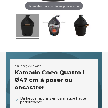
Tapez deux fois ou pincez pour zoomer
Réf.
BBQMABK47E
Kamado Coeo Quatro L
Ø47 cm à poser ou
encastrer
Barbecue japonais en céramique haute
performance