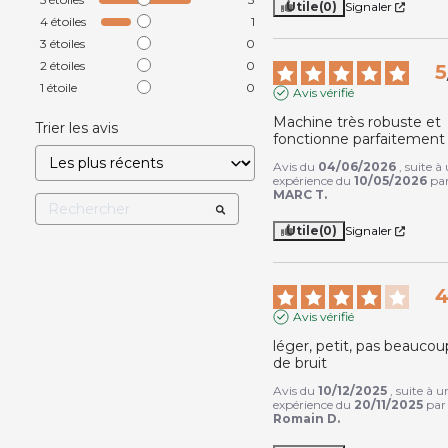
Utile
(0)
Signaler
4
étoiles
1
3
étoiles
0
2
étoiles
0
5
1
étoile
0
Avis vérifié
Machine très robuste et 
Trier les avis
fonctionne parfaitement
Avis du
04/06/2026
, suite à
expérience du
10/05/2026
pa
MARC T.
Utile
(0)
Signaler
Avis vérifié
léger, petit, pas beaucoup
de bruit
Avis du
10/12/2025
, suite à u
expérience du
20/11/2025
par
Romain D.