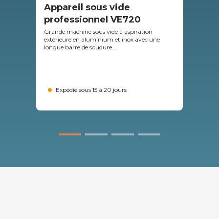
Appareil sous vide
Ma
professionnel VE720
as
43
Grande machine sous vide à aspiration
extérieure en aluminium et inox avec une
Mach
longue barre de soudure...
exté
43
Expédié sous 15 à 20 jours
79