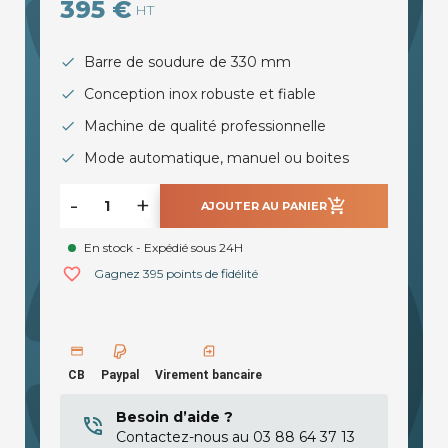
395 €
HT
Barre de soudure de 330 mm
Conception inox robuste et fiable
Machine de qualité professionnelle
Mode automatique, manuel ou boites
-
+
add_shopping_cart
AJOUTER AU PANIER
En stock - Expédié sous 24H
favorite_border
Gagnez 395 points de fidélité
CB
Paypal
Virement bancaire
Besoin d’aide ?
Contactez-nous au 03 88 64 37 13