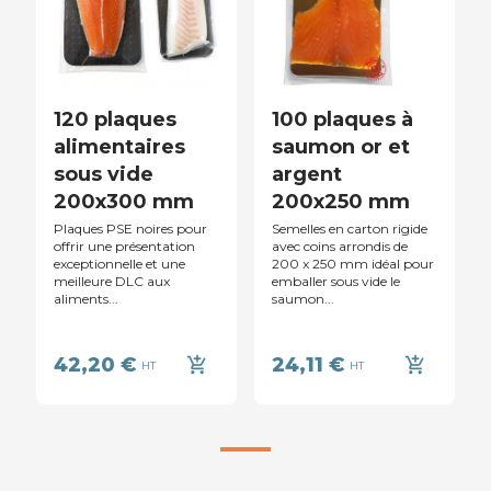
120 plaques
100 plaques à
alimentaires
saumon or et
sous vide
argent
200x300 mm
200x250 mm
Plaques PSE noires pour
Semelles en carton rigide
offrir une présentation
avec coins arrondis de
exceptionnelle et une
200 x 250 mm idéal pour
meilleure DLC aux
emballer sous vide le
aliments...
saumon...
42,20 €
24,11 €
add_shopping_cart
add_shopping_cart
HT
HT