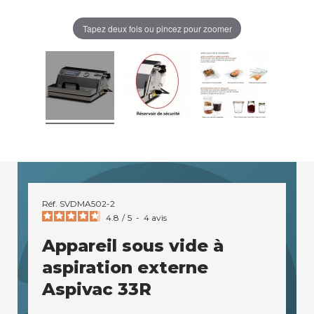
Tapez deux fois ou pincez pour zoomer
Réf.
SVDMA502-2
4.8
/
5
-
4
avis
Appareil sous vide à
aspiration externe
Aspivac 33R