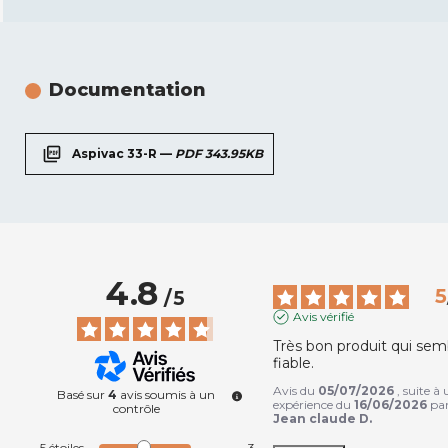
Documentation
picture_as_pdf
Aspivac 33-R —
PDF 343.95KB
4.8
5
/
5
Avis vérifié
Très bon produit qui semb
fiable.
Avis du
05/07/2026
, suite à
Basé sur
4
avis soumis à un
expérience du
16/06/2026
pa
contrôle
Jean claude D.
5
étoiles
3