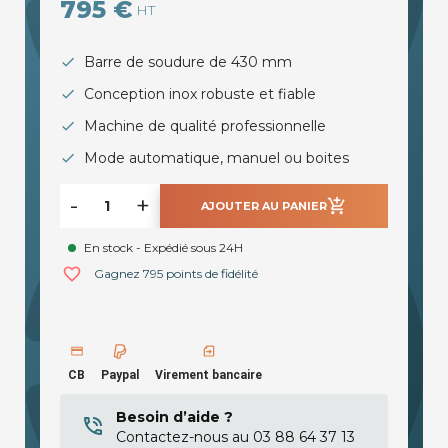
795 €
HT
Barre de soudure de 430 mm
Conception inox robuste et fiable
Machine de qualité professionnelle
Mode automatique, manuel ou boites
-
+
add_shopping_cart
AJOUTER AU PANIER
En stock - Expédié sous 24H
favorite_border
Gagnez 795 points de fidélité
CB
Paypal
Virement bancaire
Besoin d’aide ?
Contactez-nous au 03 88 64 37 13