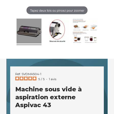
Tapez deux fois ou pincez pour zoomer
Réf.
SVDMA504-1
5
/
5
-
1
avis
Machine sous vide à
aspiration externe
Aspivac 43