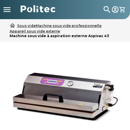

search
home
Sous vide
Machine sous vide professionnelle
Appareil sous vide externe
Machine sous vide à aspiration externe Aspivac 43