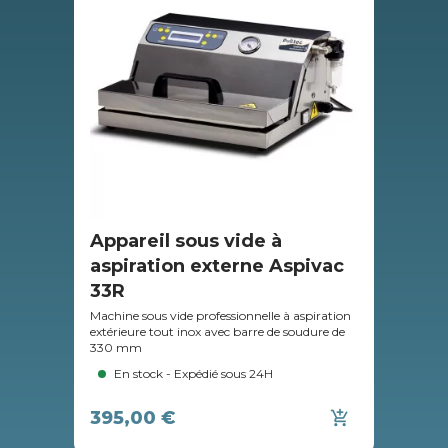
Appareil sous vide à
Ap
aspiration externe Aspivac
pr
33R
Parm
exté
Machine sous vide professionnelle à aspiration
de 
extérieure tout inox avec barre de soudure de
330 mm
En stock - Expédié sous 24H
395,00 €
add_shopping_cart