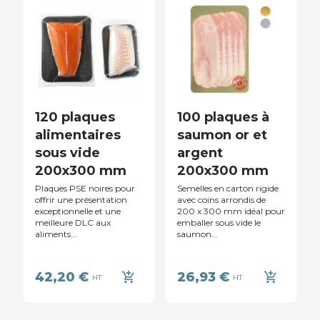
120 plaques
100 plaques à
alimentaires
saumon or et
sous vide
argent
200x300 mm
200x300 mm
Plaques PSE noires pour
Semelles en carton rigide
offrir une présentation
avec coins arrondis de
exceptionnelle et une
200 x 300 mm idéal pour
meilleure DLC aux
emballer sous vide le
aliments...
saumon...
42,20 €
26,93 €
add_shopping_cart
add_shopping_cart
HT
HT