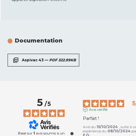
Documentation
picture_as_pdf
Aspivac 43 —
PDF 322.99KB
5
5
/
5
Avis vérifié
Parfait !
Avis du
15/10/2024
, suite à 
expérience du
08/10/2024
pa
Basé sur
1
avis soumis à un
E.D.