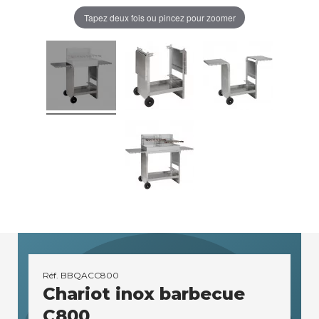
Tapez deux fois ou pincez pour zoomer
Réf.
BBQACC800
Chariot inox barbecue
C800