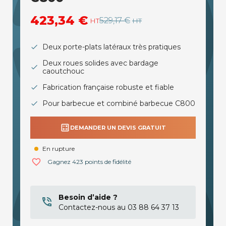
423,34 €
529,17 €
HT
HT
Deux porte-plats latéraux très pratiques
Deux roues solides avec bardage
caoutchouc
Fabrication française robuste et fiable
Pour barbecue et combiné barbecue C800
calculate
DEMANDER UN DEVIS GRATUIT
En rupture
favorite_border
Gagnez 423 points de fidélité
Besoin d’aide ?
Contactez-nous au 03 88 64 37 13