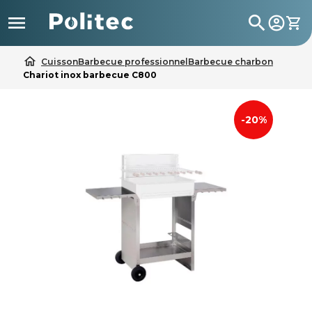

search
home
Cuisson
Barbecue professionnel
Barbecue charbon
Chariot inox barbecue C800
-20%