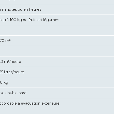
n minutes ou en heures
usqu'à 100 kg de fruits et légumes
,70 m²
50 m³/heure
25 litres/heure
30 kg
ox, double paroi
accordable à évacuation extérieure