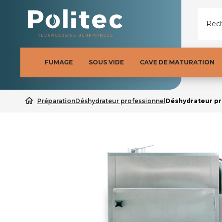
Rech
FUMAGE
SOUS VIDE
CAVE DE MATURATION
home
Préparation
Déshydrateur professionnel
Déshydrateur pr