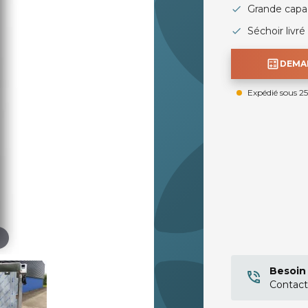
Grande capac
Séchoir livr
calculate
DEMAN
Expédié sous 25
Besoin 
Contact