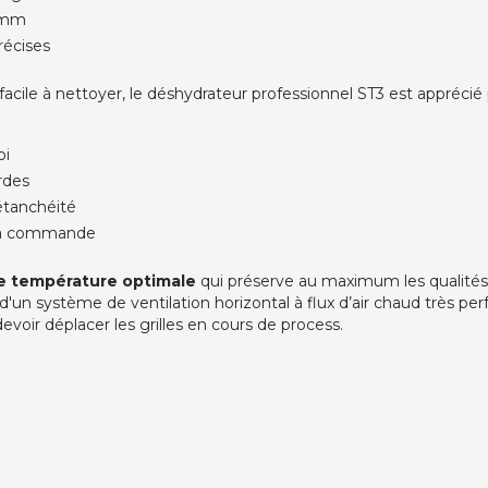
0 mm
récises
 facile à nettoyer, le déshydrateur professionnel ST3 est apprécié
oi
rdes
étanchéité
 la commande
e température optimale
qui préserve au maximum les qualités 
d'un système de ventilation horizontal à flux d’air chaud très p
evoir déplacer les grilles en cours de process.