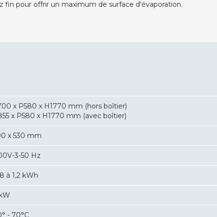
z fin pour offrir un maximum de surface d'évaporation.
700 x P580 x H1770 mm (hors boîtier)
855 x P580 x H1770 mm (avec boîtier)
90 x 530 mm
00V-3-50 Hz
,8 à 1,2 kWh
 kW
0° - 70°C