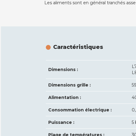
Les aliments sont en général tranchés asse
Caractéristiques
L
Dimensions :
L
Dimensions grille :
5
Alimentation :
4
Consommation électrique :
0
Puissance :
5
Plage de températures :
3