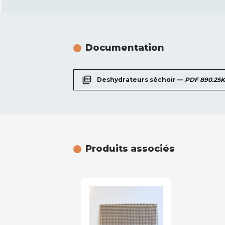
Documentation
picture_as_pdf
Deshydrateurs séchoir —
PDF 890.25
Produits associés