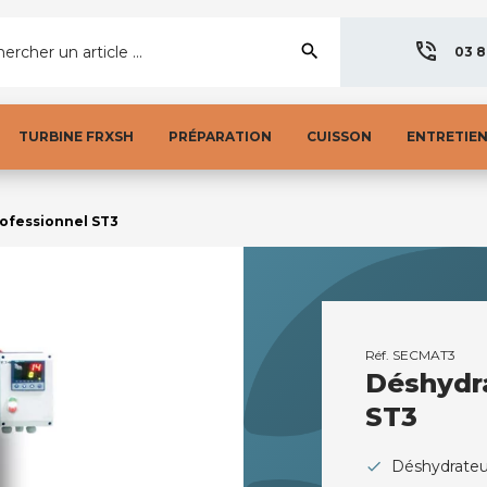
search
ercher un article ...
03 8
TURBINE FRXSH
PRÉPARATION
CUISSON
ENTRETIE
ofessionnel ST3
Réf.
SECMAT3
Déshydra
ST3
Déshydrateur