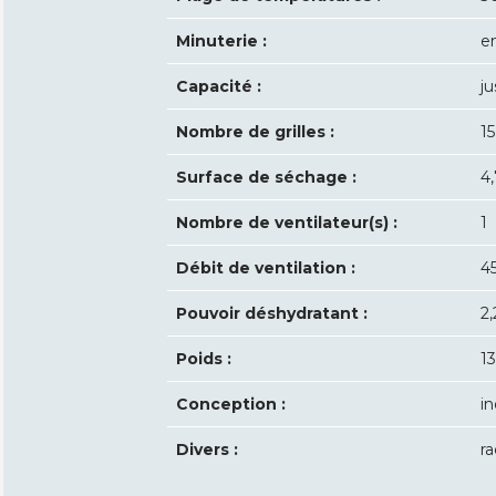
Minuterie :
e
Capacité :
j
Nombre de grilles :
15
Surface de séchage :
4
Nombre de ventilateur(s) :
1
Débit de ventilation :
4
Pouvoir déshydratant :
2,
Poids :
1
Conception :
in
Divers :
r