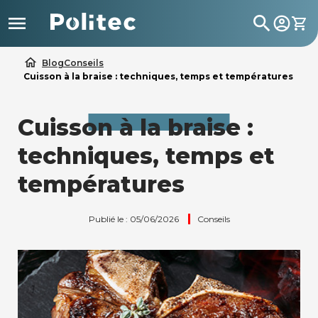

search
home
Blog
Conseils
Cuisson à la braise : techniques, temps et températures
Cuisson à la braise :
techniques, temps et
températures
Publié le : 05/06/2026
Conseils