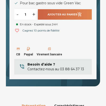
Pour bac gastro sous vide Green Vac
-
+
add_shopping_cart
AJOUTER AU PANIER
En stock - Expédié sous 24H
favorite_border
Gagnez 10 points de fidélité
CB
Paypal
Virement bancaire
Besoin d’aide ?
Contactez-nous au 03 88 64 37 13
Présentation
Caractéristiques