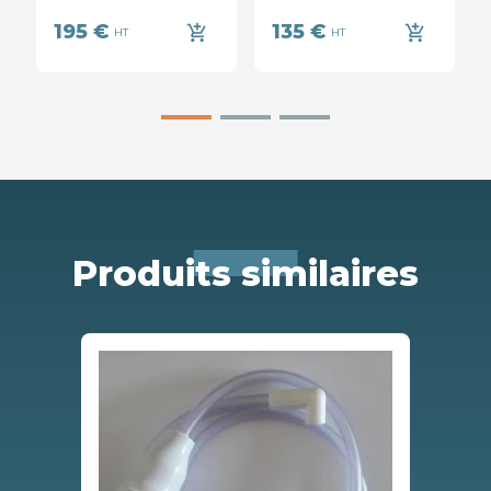
195 €
135 €
add_shopping_cart
add_shopping_cart
HT
HT
Produits similaires