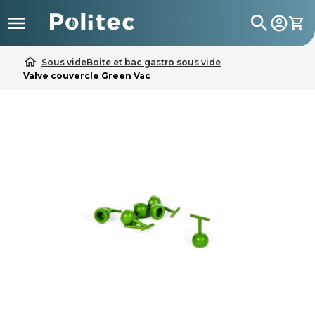

search
home
Sous vide
Boite et bac gastro sous vide
Valve couvercle Green Vac