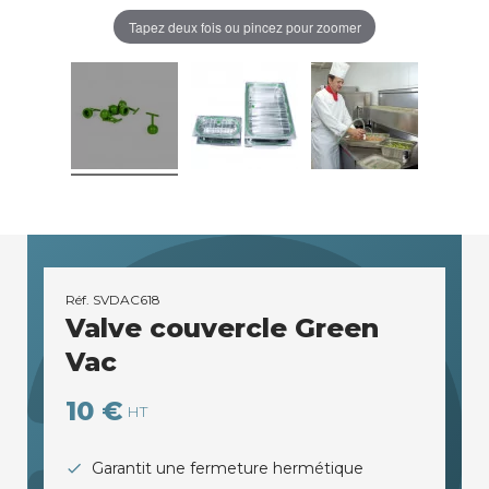
Tapez deux fois ou pincez pour zoomer
Réf.
SVDAC618
Valve couvercle Green
Vac
10 €
HT
Garantit une fermeture hermétique