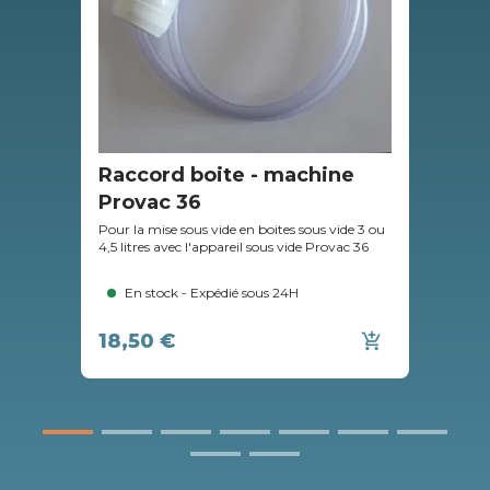
Raccord boite - machine
Ba
Provac 36
Bacs
cons
Pour la mise sous vide en boites sous vide 3 ou
d'éc
4,5 litres avec l'appareil sous vide Provac 36
En stock - Expédié sous 24H
18,50 €
19
add_shopping_cart