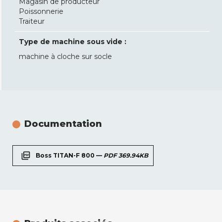
Magasin de producteur
Poissonnerie
Traiteur
Type de machine sous vide :
machine à cloche sur socle
Documentation
picture_as_pdf
Boss TITAN-F 800 —
PDF 369.94KB