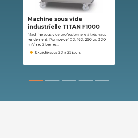
Machine sous vide
Ma
industrielle TITAN F1000
pr
Machine sous vide professionnelle à très haut
Le m
rendement. Pompe de 100, 160, 250 ou 300
ou 6
m³/h et 2 barres...
Nomb
Expédié sous 20 à 25 jours