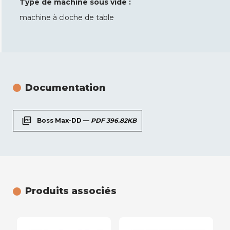
Type de machine sous vide :
machine à cloche de table
Documentation
picture_as_pdf
Boss Max-DD —
PDF 396.82KB
Produits associés