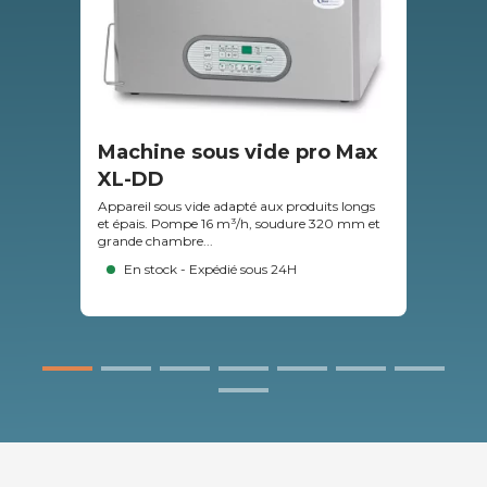
Machine sous vide pro Max
Ma
XL-DD
pr
Appareil sous vide adapté aux produits longs
Mach
et épais. Pompe 16 m³/h, soudure 320 mm et
rest
grande chambre...
320
En stock - Expédié sous 24H