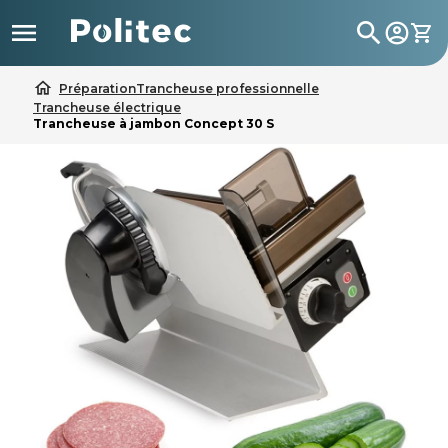

search
home
Préparation
Trancheuse professionnelle
Trancheuse électrique
Trancheuse à jambon Concept 30 S