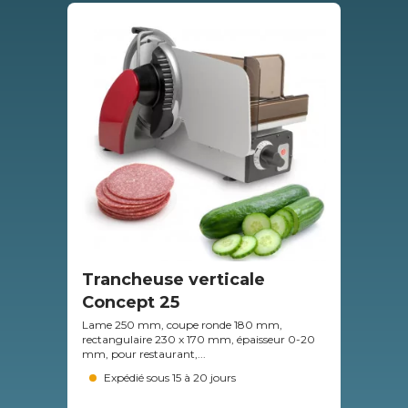
Trancheuse verticale
Tr
Concept 25
Ma
Lame 250 mm, coupe ronde 180 mm,
Lam
rectangulaire 230 x 170 mm, épaisseur 0-20
mm, 
mm, pour restaurant,...
char
Expédié sous 15 à 20 jours