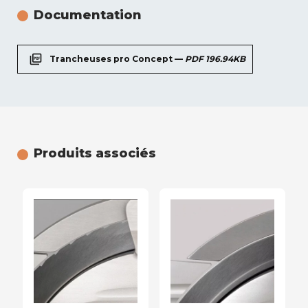
Documentation
picture_as_pdf
Trancheuses pro Concept —
PDF 196.94KB
Produits associés