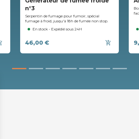
e
Générateur de fumée froide
A
n°3
Bo
fa
Serpentin de fumage pour fumoir, spécial
fumage à froid, jusqu'à 18h de fumée non stop.
En stock - Expédié sous 24H
46,00 €
9
ing_cart
add_shopping_cart