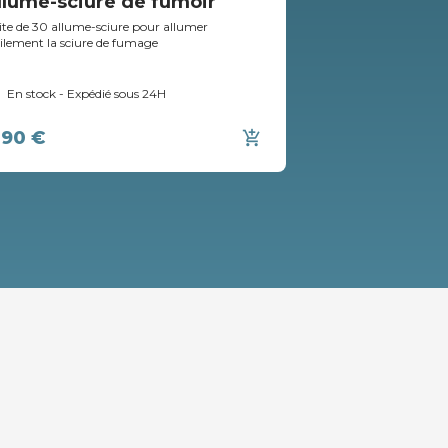
llume-sciure de fumoir
Crochet à p
ite de 30 allume-sciure pour allumer
Crochet de fumage 
cilement la sciure de fumage
En stock - Expédié sous 24H
En stock - Expé
,90 €
8,00 €
add_shopping_cart