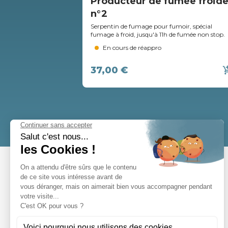
Producteur de fumée froid
n°2
Serpentin de fumage pour fumoir, spécial
fumage à froid, jusqu'à 11h de fumée non stop.
En cours de réappro
37,00 €
add_shopp