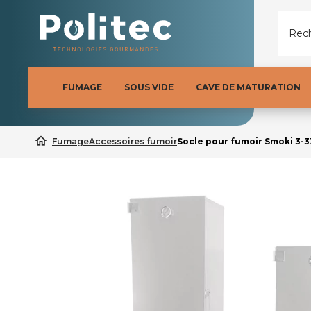
Rech
FUMAGE
SOUS VIDE
CAVE DE MATURATION
home
Fumage
Accessoires fumoir
Socle pour fumoir Smoki 3-