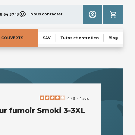
Nous contacter
8 64 37 13
N COUVERTS
SAV
Tutos et entretien
Blog
4
/
5
-
1
avis
ur fumoir Smoki 3-3XL