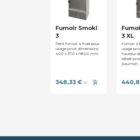
Fumoir Smoki
Fumoi
3
3 XL
Petit fumoir à froid pour
Fumoir à f
usage privé, dimensions
usage priv
400 x 270 x H800 mm
hauteur 
idéale pro
(saumon, p
348,33 €
440,8
add_shopping_cart
HT