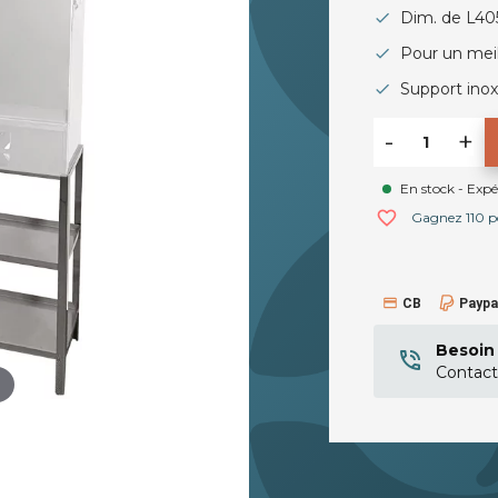
Dim. de L4
Pour un meil
Support ino
-
+
En stock - Exp
favorite_border
Gagnez 110 poi
CB
Paypa
Besoin 
Contact