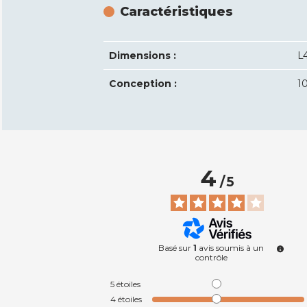
Caractéristiques
Dimensions :
L
Conception :
1
4
/
5
Basé sur
1
avis soumis à un
contrôle
5
étoiles
4
étoiles