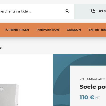
search
ercher un article ...
03 8
TURBINE FRXSH
PRÉPARATION
CUISSON
ENTRETIE
3XL
Réf.
FUMAAC40-2
Socle po
110 €
HT