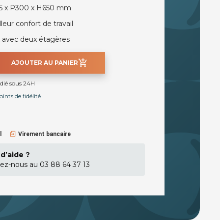
05 x P300 x H650 mm
leur confort de travail
x avec deux étagères
add_shopping_cart
AJOUTER AU PANIER
édié sous 24H
nts de fidélité
l
Virement bancaire
d’aide ?
ez-nous au 03 88 64 37 13