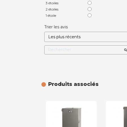
3
étoiles
2
étoiles
1
étoile
Trier les avis
Produits associés