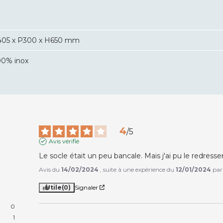
405 x P300 x H650 mm
00% inox
4
/
5
Avis vérifié
Le socle était un peu bancale. Mais j'ai pu le redresser
Avis du
14/02/2024
, suite à une expérience du
12/01/2024
pa
Utile
(0)
Signaler
0
1