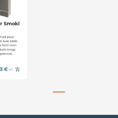
r Smoki
roid pour
é avec belle
de 1100 mm
duits longs
oitrine,...
3 €
add_shopping_cart
HT