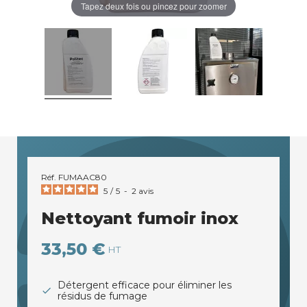
Tapez deux fois ou pincez pour zoomer
Réf.
FUMAAC80
5
/
5
-
2
avis
Nettoyant fumoir inox
33,50 €
HT
Détergent efficace pour éliminer les
résidus de fumage