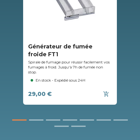
Générateur de fumée
Gr
froide FT1
Gril
alim
Spirale de fumage pour réussir facilement vos
fumages à froid. Jusqu'à 7h de fumée non
stop.
En stock - Expédié sous 24H
29,00 €
46
add_shopping_cart