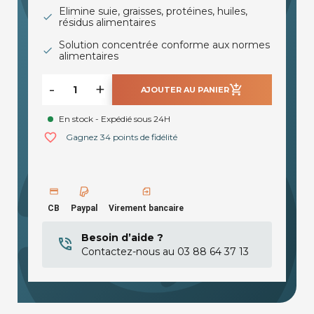
Elimine suie, graisses, protéines, huiles,
résidus alimentaires
Solution concentrée conforme aux normes
alimentaires
-
+
add_shopping_cart
AJOUTER AU PANIER
En stock - Expédié sous 24H
favorite_border
Gagnez 34 points de fidélité
CB
Paypal
Virement bancaire
Besoin d’aide ?
Contactez-nous au 03 88 64 37 13