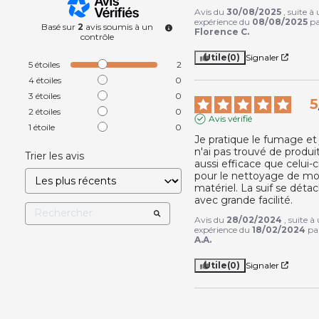
Avis du
30/08/2025
, suite à
expérience du
08/08/2025
p
Basé sur
2
avis soumis à un
Florence C.
contrôle
Utile
(0)
Signaler
5
étoiles
2
4
étoiles
0
3
étoiles
0
5
2
étoiles
0
Avis vérifié
1
étoile
0
Je pratique le fumage et j
n'ai pas trouvé de produit
Trier les avis
aussi efficace que celui-ci
pour le nettoyage de mo
matériel. La suif se détac
avec grande facilité.
Avis du
28/02/2024
, suite à
expérience du
18/02/2024
pa
A.A.
Utile
(0)
Signaler