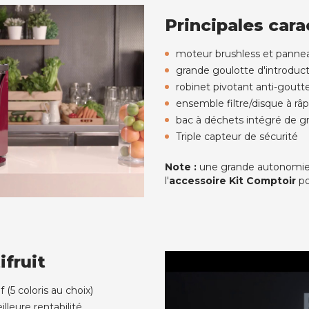
Principales cara
moteur brushless et panne
grande goulotte d'introduc
robinet pivotant anti-goutt
ensemble filtre/disque à râ
bac à déchets intégré de gra
Triple capteur de sécurité
Note :
une grande autonomie
l'
accessoire Kit Comptoir
po
ifruit
(5 coloris au choix)
lleure rentabilité