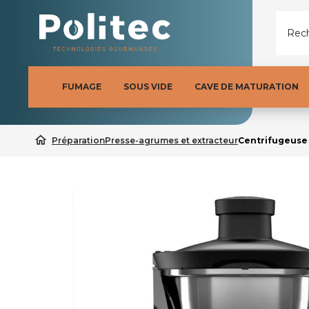
Rech
FUMAGE
SOUS VIDE
CAVE DE MATURATION
home
Préparation
Presse-agrumes et extracteur
Centrifugeuse 