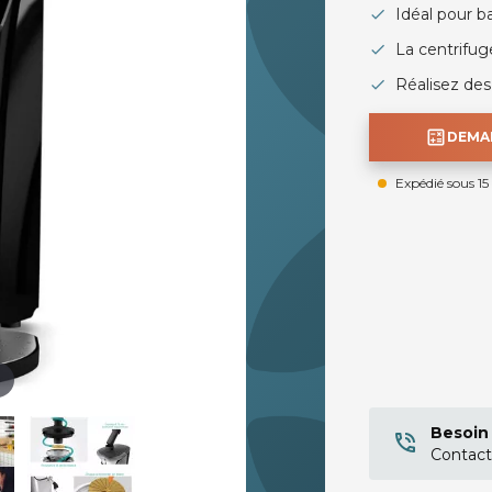
Idéal pour ba
La centrifug
Réalisez des 
calculate
DEMAN
Expédié sous 15
Besoin 
Contact