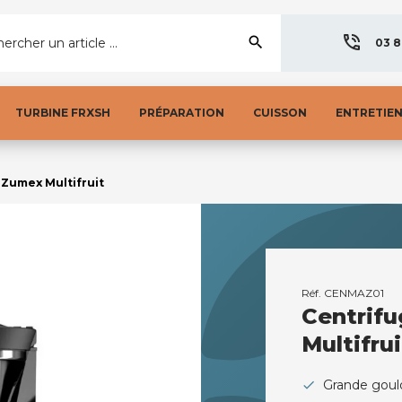
search
ercher un article ...
03 8
TURBINE FRXSH
PRÉPARATION
CUISSON
ENTRETIE
Zumex Multifruit
Réf.
CENMAZ01
Centrif
Multifrui
Grande goul