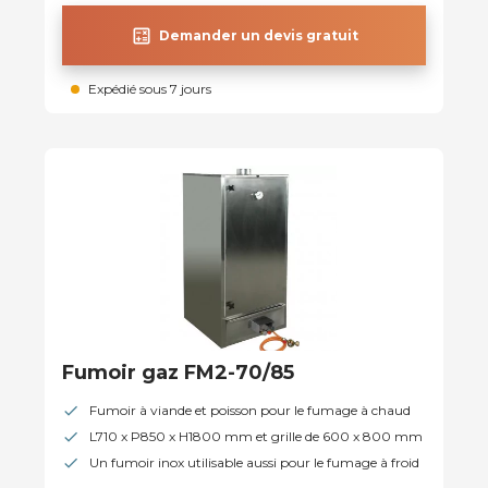
calculate
Demander un devis gratuit
Expédié sous 7 jours
Fumoir gaz FM2-70/85
Fumoir à viande et poisson pour le fumage à chaud
L710 x P850 x H1800 mm et grille de 600 x 800 mm
Un fumoir inox utilisable aussi pour le fumage à froid