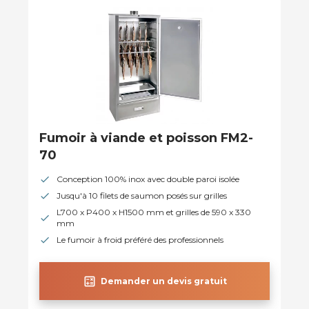
Fumoir à viande et poisson FM2-
70
Conception 100% inox avec double paroi isolée
Jusqu'à 10 filets de saumon posés sur grilles
L700 x P400 x H1500 mm et grilles de 590 x 330
mm
Le fumoir à froid préféré des professionnels
calculate
Demander un devis gratuit