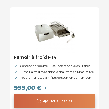
Fumoir à froid FT4
Conception robuste 100% inox, fabriqué en France
Fumoir à froid avec épingle chauffante allume-sciure
Peut fumer jusqu'à 4 filets de saumon ou 1 jambon
999,00 €
HT
add_shopping_cart
Ajouter au panier