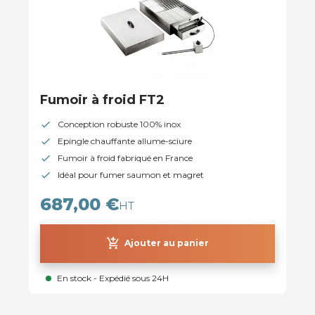
Fumoir à froid FT2
Conception robuste 100% inox
Epingle chauffante allume-sciure
Fumoir à froid fabriqué en France
Idéal pour fumer saumon et magret
687,00 €
HT
add_shopping_cart
Ajouter au panier
En stock - Expédié sous 24H