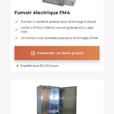
Fumoir électrique FM4
Fumoir à viande et poisson pour le fumage à chaud
L1030 x P700 x H1800 mm et grille de 900 x 660
mm
Un fumoir inox utilisable aussi pour le fumage à froid
calculate
Demander un devis gratuit
Expédié sous 25 à 30 jours