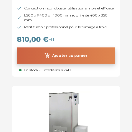
Conception inox robuste, utilisation simple et efficace
L500 x P400 x H1000 mm et grille de 400 x 350
mm
Petit fumoir professionnel pour le fumage à froid
810,00 €
HT
add_shopping_cart
Ajouter au panier
En stock - Expédié sous 24H