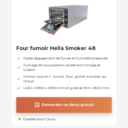
Four fumoir Helia Smoker 48
Faible dégagement de fumée et humidité préservée
Fumage dit sous pression accélérant fumage et
cuisson
Fumoir tout en 1 : fumoir, four, grill et maintien au
chaud
L450 x P850 x H350 mm et grille de 300 x 800 mm
calculate
Demander un devis gratuit
Expédié sous 7 jours