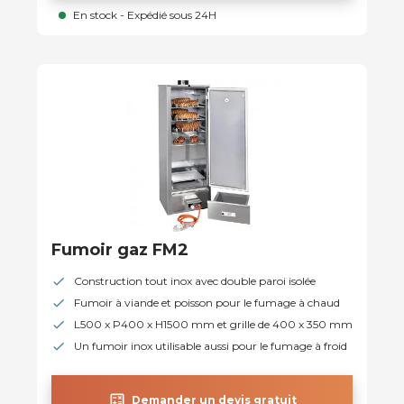
En stock - Expédié sous 24H
Fumoir gaz FM2
Construction tout inox avec double paroi isolée
Fumoir à viande et poisson pour le fumage à chaud
L500 x P400 x H1500 mm et grille de 400 x 350 mm
Un fumoir inox utilisable aussi pour le fumage à froid
calculate
Demander un devis gratuit