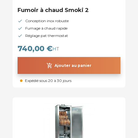
Fumoir à chaud Smoki 2
Conception inox robuste
Fumage à chaud rapide
Réglage pat thermostat
740,00 €
HT
add_shopping_cart
Ajouter au panier
Expédié sous 20 à 30 jours