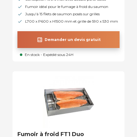
Fumoir idéal pour le fumage à froid du saumon
Jusqu'à 15 filets de saumon posés sur grilles
L700 x P600 x H1500 mm et grille de 590 x 530 mm
calculate
Demander un devis gratuit
En stock - Expédié sous 24H
Fumoir à froid FT1 Duo