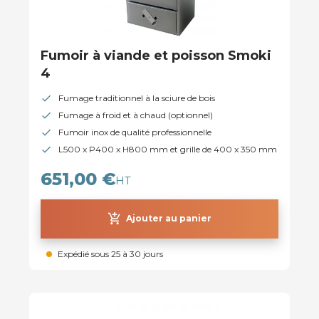
Fumoir à viande et poisson Smoki
4
Fumage traditionnel à la sciure de bois
Fumage à froid et à chaud (optionnel)
Fumoir inox de qualité professionnelle
L500 x P400 x H800 mm et grille de 400 x 350 mm
651,00 €
HT
add_shopping_cart
Ajouter au panier
Expédié sous 25 à 30 jours