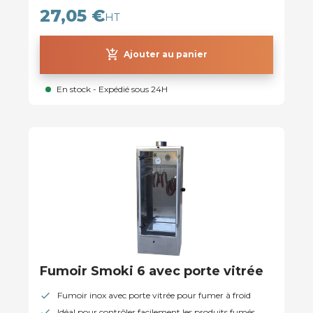
27,05 €
HT
add_shopping_cart
Ajouter au panier
En stock - Expédié sous 24H
Fumoir Smoki 6 avec porte vitrée
Fumoir inox avec porte vitrée pour fumer à froid
Idéal pour contrôler facilement les produits fumés