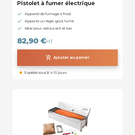
Pistolet à fumer électrique
Appareil de fumage à froid
Apporte un léger goût fumé
Idéal pour restaurant et bar
82,90 €
HT
add_shopping_cart
Ajouter au panier
Expédié sous 8 à 10 jours