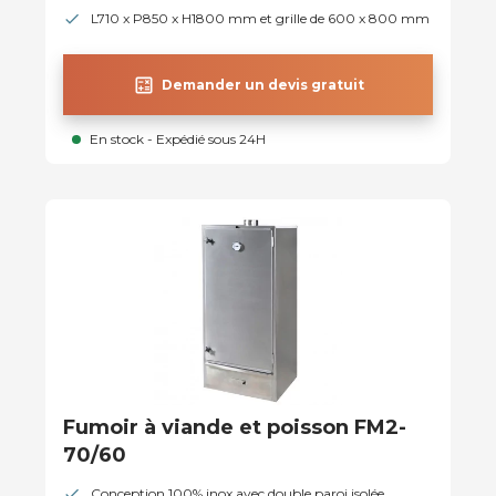
L710 x P850 x H1800 mm et grille de 600 x 800 mm
calculate
Demander un devis gratuit
En stock - Expédié sous 24H
Fumoir à viande et poisson FM2-
70/60
Conception 100% inox avec double paroi isolée