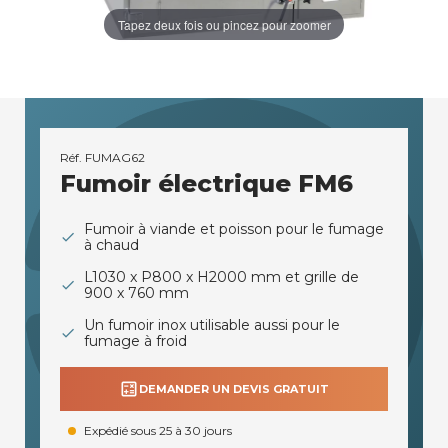
Tapez deux fois ou pincez pour zoomer
Réf.
FUMAG62
Fumoir électrique FM6
Fumoir à viande et poisson pour le fumage
à chaud
L1030 x P800 x H2000 mm et grille de
900 x 760 mm
Un fumoir inox utilisable aussi pour le
fumage à froid
calculate
DEMANDER UN DEVIS GRATUIT
Expédié sous 25 à 30 jours