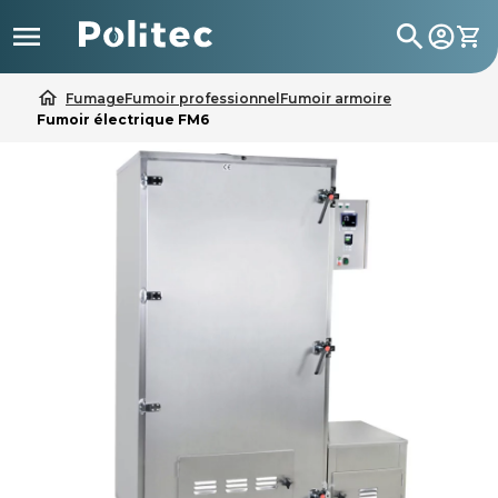

search
home
Fumage
Fumoir professionnel
Fumoir armoire
Fumoir électrique FM6