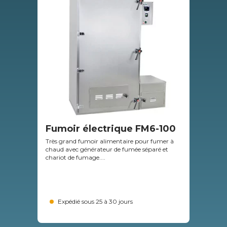
Fumoir électrique FM6-100
Sc
- 
Très grand fumoir alimentaire pour fumer à
chaud avec générateur de fumée séparé et
Sac 
chariot de fumage....
vola
Expédié sous 25 à 30 jours
29