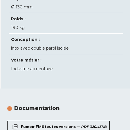
Ø 130 mm
Poids :
190 kg
Conception :
inox avec double paroi isolée
Votre métier :
Industrie alimentaire
Documentation
picture_as_pdf
Fumoir FM6 toutes versions —
PDF 320.43KB