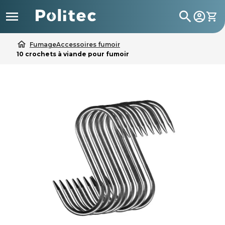

search
home
Fumage
Accessoires fumoir
10 crochets à viande pour fumoir