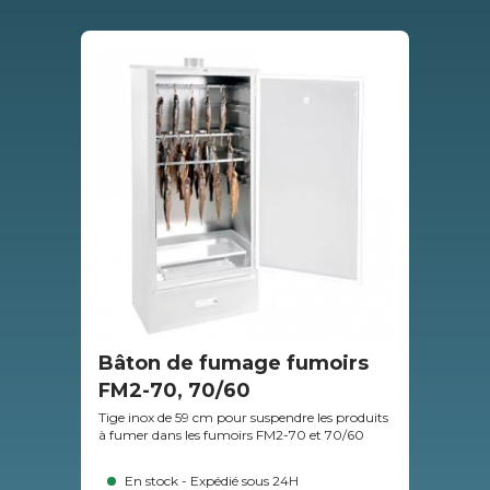
Bâton de fumage fumoirs
Cr
FM2-70, 70/60
Croc
500
Tige inox de 59 cm pour suspendre les produits
à fumer dans les fumoirs FM2-70 et 70/60
En stock - Expédié sous 24H