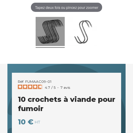
Tapez deux fois ou pincez pour zoomer
Réf.
FUMAAC09-01
4.7
/
5
-
7
avis
10 crochets à viande pour
fumoir
10 €
HT