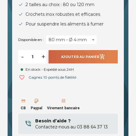
2 tailles au choix : 80 ou 120 mm
Crochets inox robustes et efficaces
Pour suspendre les aliments à fumer
80 mm - Ø 4 mm
Disponible en :
-
+
add_shopping_cart
AJOUTER AU PANIER
En stock - Expédié sous 24H
favorite_border
Gagnez 10 points de fidélité
CB
Paypal
Virement bancaire
Besoin d’aide ?
Contactez-nous au 03 88 64 37 13