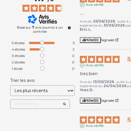
Avis vérifié
.....
Avis du
25/06/2026
, suite à
expérience du
31/05/2026
pa
Basé sur
7
avis soumis à un
Eric L.
contrôle
Utile
(0)
Signaler
5
étoiles
5
4
étoiles
2
3
étoiles
0
5
2
étoiles
0
Avis vérifié
1
étoile
0
tres bien
Trier les avis
Avis du
13/05/2026
, suite à 
expérience du
24/04/2026
p
Yves D.
Utile
(0)
Signaler
5
Avis vérifié