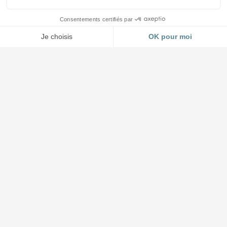
Accueil et Showroom
03 88 64 37 13
4 impasse Forlen à Geispolsheim (Strasbourg)
Lundi au jeudi : 8h30 à 12h - 14h à 17h45
Vendredi : 8h30 à 12h - 14h à 17h00